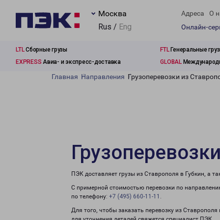
Москва
Адреса
О н
Rus /
Eng
Онлайн-се
LTL
Сборные грузы
FTL
Генеральные гру
EXPRESS
Авиа- и экспресс-доставка
GLOBAL
Международн
Главная
Направления
Грузоперевозки из Ставропо
Грузоперевозки
ПЭК доставляет грузы из Ставрополя в Губкин, а т
С примерной стоимостью перевозки по направлению
по телефону:
+7 (495) 660-11-11
.
Для того, чтобы заказать перевозку из Ставрополя 
для уточнения деталей свяжется специалист ПЭК.