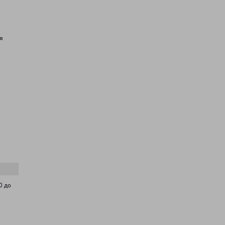
я
0 до