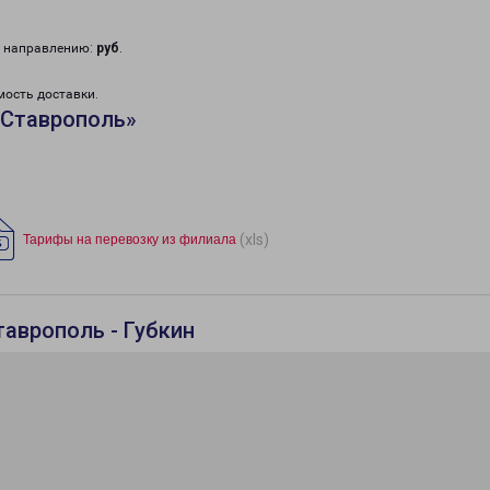
у направлению:
руб
.
мость доставки.
«Ставрополь»
(xls)
Тарифы на перевозку из филиала
таврополь - Губкин