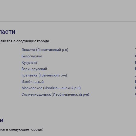
ласти
вляется в следующие города:
Яшалта (Яшалтинский р-н)
Безопасное
Кугульта
Верхнерусский
Грачевка (Грачевский р-н)
Изобильный
Московское (Изобильненский р-н)
Солнечнодольск (Изобильненский р-н)
ти
тся в следующие города: