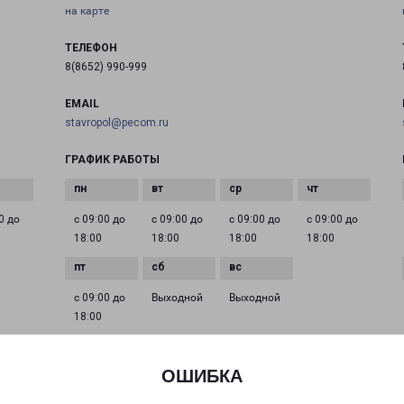
на карте
ТЕЛЕФОН
8(8652) 990-999
EMAIL
stavropol@pecom.ru
ГРАФИК РАБОТЫ
0 до
с 09:00 до
с 09:00 до
с 09:00 до
с 09:00 до
18:00
18:00
18:00
18:00
с 09:00 до
Выходной
Выходной
18:00
ОШИБКА
МИХАЙЛОВСК ЛОГАЧЕВСКАЯ 108
город Михайловск, улица Логачевская, 108