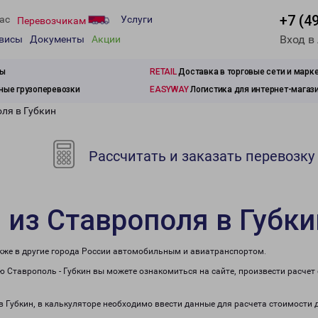
+7 (4
ас
Услуги
Перевозчикам
Вход в
рвисы
Документы
Акции
зы
RETAIL
Доставка в торговые сети и марк
ые грузоперевозки
EASYWAY
Логистика для интернет-магаз
ля в Губкин
Рассчитать и заказать перевозку
 из Ставрополя в Губки
акже в другие города России автомобильным и авиатранспортом.
 Ставрополь - Губкин вы можете ознакомиться на сайте, произвести расче
в Губкин, в калькуляторе необходимо ввести данные для расчета стоимости 