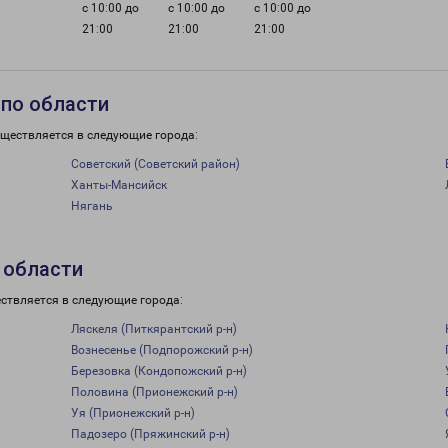
с 10:00 до
с 10:00 до
с 10:00 до
21:00
21:00
21:00
 по области
уществляется в следующие города:
Советский (Советский район)
Ханты-Мансийск
Нягань
 области
ствляется в следующие города:
Ляскеля (Питкярантский р-н)
Вознесенье (Подпорожский р-н)
Березовка (Кондопожский р-н)
Половина (Прионежский р-н)
Уя (Прионежский р-н)
Падозеро (Пряжинский р-н)