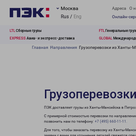
Москва
Адреса
О н
Rus /
Eng
Онлайн-се
LTL
Сборные грузы
FTL
Генеральные гру
EXPRESS
Авиа- и экспресс-доставка
GLOBAL
Международн
Главная
Направления
Грузоперевозки из Ханты-М
Грузоперевозки
ПЭК доставляет грузы из Ханты-Мансийска в Петро
С примерной стоимостью перевозки по направлению
позвонить нам по телефону:
+7 (495) 660-11-11
.
Для того, чтобы заказать перевозку из Ханты-Манс
заявки с вами для уточнения деталей свяжется спе