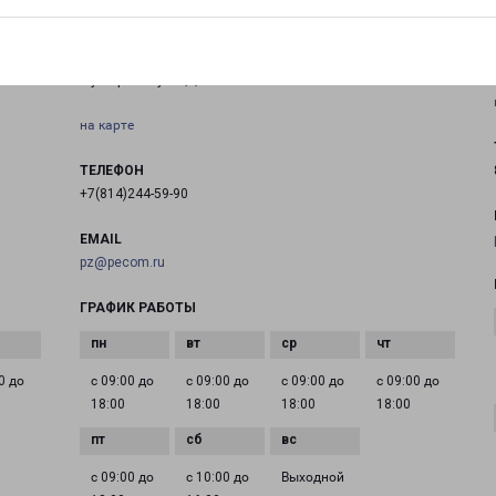
ПЕТРОЗАВОДСК ПЕРЕВАЛКА
Россия, Республика Карелия, Петрозаводск,
Муезерская улица, 15Ас5
на карте
ТЕЛЕФОН
+7(814)244-59-90
EMAIL
pz@pecom.ru
ГРАФИК РАБОТЫ
0 до
с 09:00 до
с 09:00 до
с 09:00 до
с 09:00 до
18:00
18:00
18:00
18:00
с 09:00 до
с 10:00 до
Выходной