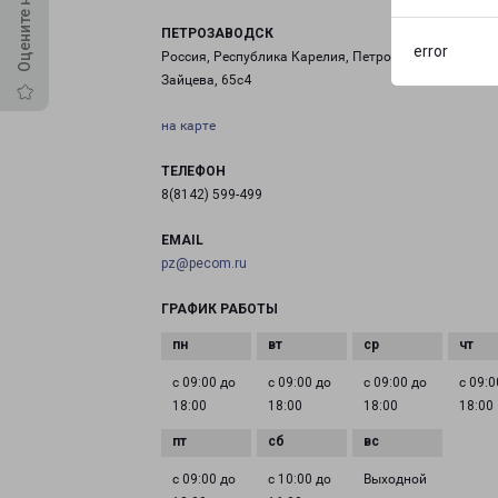
ПЕТРОЗАВОДСК
error
Россия, Республика Карелия, Петрозаводск, улица
Зайцева, 65с4
на карте
ТЕЛЕФОН
8(8142) 599-499
EMAIL
pz@pecom.ru
ГРАФИК РАБОТЫ
с 09:00 до
с 09:00 до
с 09:00 до
с 09:0
18:00
18:00
18:00
18:00
с 09:00 до
с 10:00 до
Выходной