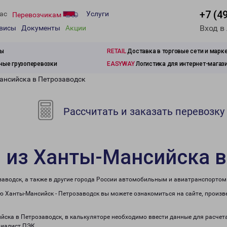
+7 (4
ас
Услуги
Перевозчикам
Вход в
рвисы
Документы
Акции
зы
RETAIL
Доставка в торговые сети и марк
ые грузоперевозки
EASYWAY
Логистика для интернет-магаз
ансийска в Петрозаводск
Рассчитать и заказать перевозку
 из Ханты-Мансийска 
заводск, а также в другие города России автомобильным и авиатранспортом
 Ханты-Мансийск - Петрозаводск вы можете ознакомиться на сайте, произв
ийска в Петрозаводск, в калькуляторе необходимо ввести данные для расчет
циалист ПЭК.