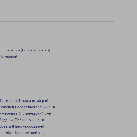
Белоярский (Белоярский р-н)
Луговской
Юргилица (Пряжинский р-н)
Повенец (Медвежьегорский р-н)
Ужесельга (Прионежский р-н)
Виданы (Пряжинский р-н)
Орзега (Прионежский р-н)
Ялгуба (Прионежский р-н)