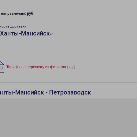
у направлению:
руб
.
мость доставки.
«Ханты-Мансийск»
(xls)
Тарифы на перевозку из филиала
анты-Мансийск - Петрозаводск