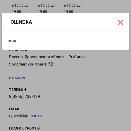
с 10:00 до
с 10:00 до
с 10:00 до
19:00
19:00
19:00
×
ОШИБКА
Филиалы в Рыбинске
error
РЫБИНСК
Россия, Ярославская область, Рыбинск,
Ярославский тракт, 52
на карте
ТЕЛЕФОН
8(4855) 239-119
EMAIL
rybinsk@pecom.ru
ГРАФИК РАБОТЫ