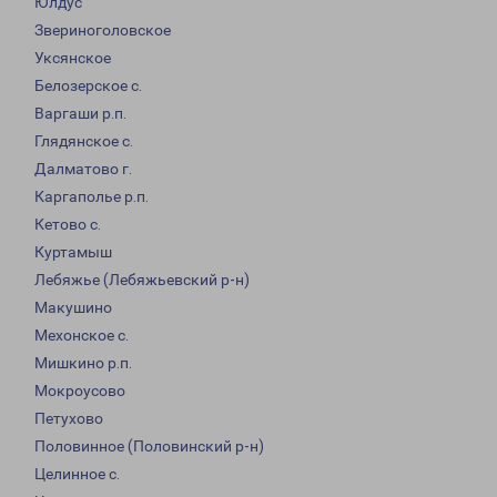
Юлдус
Звериноголовское
Уксянское
Белозерское с.
Варгаши р.п.
Глядянское с.
Далматово г.
Каргаполье р.п.
Кетово с.
Куртамыш
Лебяжье (Лебяжьевский р-н)
Макушино
Мехонское с.
Мишкино р.п.
Мокроусово
Петухово
Половинное (Половинский р-н)
Целинное с.