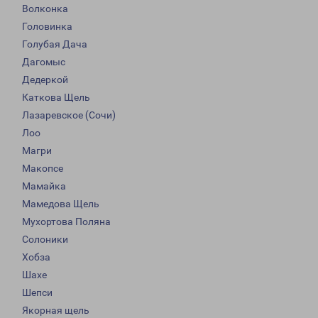
Волконка
Головинка
Голубая Дача
Дагомыс
Дедеркой
Каткова Щель
Лазаревское (Сочи)
Лоо
Магри
Макопсе
Мамайка
Мамедова Щель
Мухортова Поляна
Солоники
Хобза
Шахе
Шепси
Якорная щель