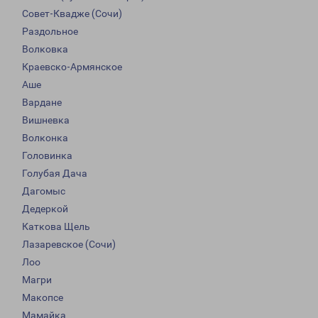
Совет-Квадже (Сочи)
Раздольное
Волковка
Краевско-Армянское
Аше
Вардане
Вишневка
Волконка
Головинка
Голубая Дача
Дагомыс
Дедеркой
Каткова Щель
Лазаревское (Сочи)
Лоо
Магри
Макопсе
Мамайка