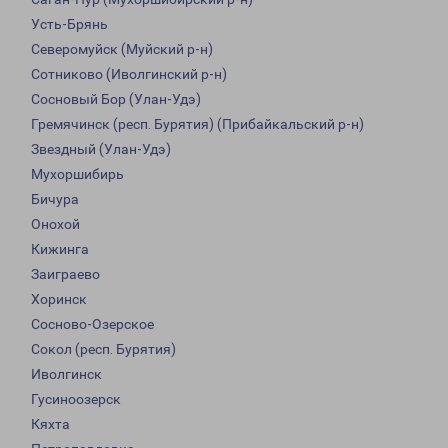
Усть-Брянь
Северомуйск (Муйский р-н)
Сотниково (Иволгинский р-н)
Сосновый Бор (Улан-Удэ)
Гремячинск (респ. Бурятия) (Прибайкальский р-н)
Звездный (Улан-Удэ)
Мухоршибирь
Бичура
Онохой
Кижинга
Заиграево
Хоринск
Сосново-Озерское
Сокол (респ. Бурятия)
Иволгинск
Гусиноозерск
Кяхта