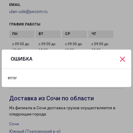
EMAIL
ulan-ude@pecom.ru
ГРАФИК РАБОТЫ
с 09:00 до
с 09:00 до
с 09:00 до
с 09:00 до
18:00
18:00
18:00
18:00
×
ОШИБКА
с 09:00 до
с 10:00 до
Выходной
18:00
16:00
error
Доставка из Сочи по области
Из филиала в Сочи доставка грузов осуществляется в
следующие города:
Сочи
Южный (Туапсинский р-н)