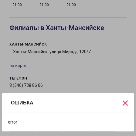
21:00
21:00
21:00
Филиалы в Ханты-Мансийске
ХАНТЫ-МАНСИЙСК
г. Ханты-Мансийск, улица Мира, д. 120/7
на карте
ТЕЛЕФОН
8 (346) 738 86 06
×
EMAIL
ОШИБКА
Kh-Mansiysk-fr@pecom.ru
ГРАФИК РАБОТЫ
error