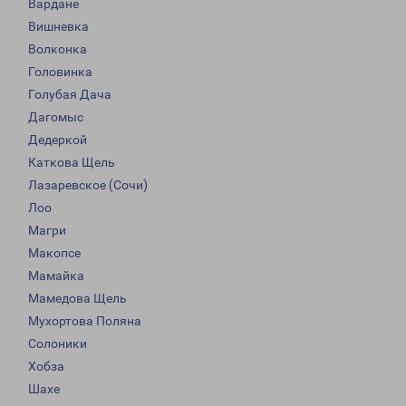
Вардане
Вишневка
Волконка
Головинка
Голубая Дача
Дагомыс
Дедеркой
Каткова Щель
Лазаревское (Сочи)
Лоо
Магри
Макопсе
Мамайка
Мамедова Щель
Мухортова Поляна
Солоники
Хобза
Шахе