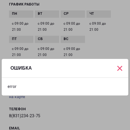
ГРАФИК РАБОТЫ
с 09:00 до
с 09:00 до
с 09:00 до
с 09:00 до
21:00
21:00
21:00
21:00
с 09:00 до
с 09:00 до
с 09:00 до
21:00
21:00
21:00
×
ОШИБКА
ГОРОДЕЦ ОЗЕРНАЯ 11
Городец, улица Озерная, 11
error
на карте
ТЕЛЕФОН
8(831)234-23-75
EMAIL