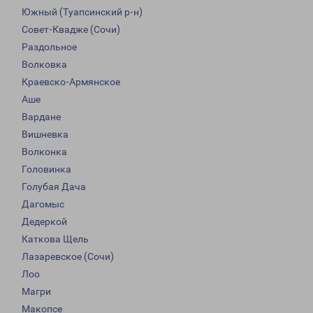
Южный (Туапсинский р-н)
Совет-Квадже (Сочи)
Раздольное
Волковка
Краевско-Армянское
Аше
Вардане
Вишневка
Волконка
Головинка
Голубая Дача
Дагомыс
Дедеркой
Каткова Щель
Лазаревское (Сочи)
Лоо
Магри
Макопсе