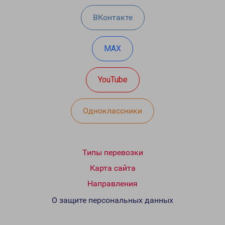
ВКонтакте
MAX
YouTube
Одноклассники
Типы перевозки
Карта сайта
Направления
О защите персональных данных