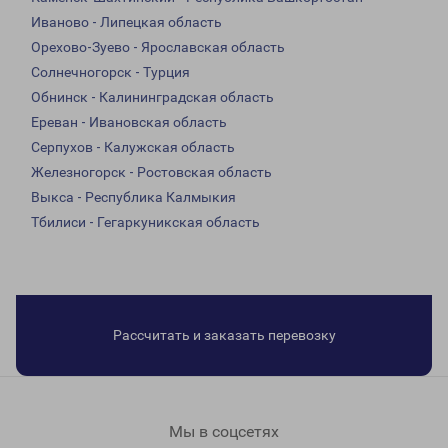
Иваново - Липецкая область
Орехово-Зуево - Ярославская область
Солнечногорск - Турция
Обнинск - Калининградская область
Ереван - Ивановская область
Серпухов - Калужская область
Железногорск - Ростовская область
Выкса - Республика Калмыкия
Тбилиси - Гегаркуникская область
Рассчитать и заказать перевозку
Мы в соцсетях