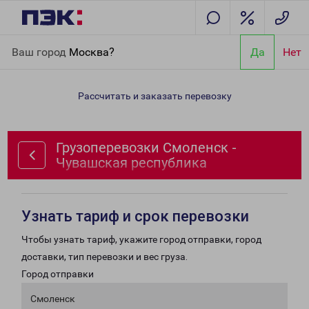
Главная
Направления
Грузоперевозки Смоленск - Чувашская
Ваш город
Москва?
Да
Нет
республика
Рассчитать и заказать перевозку
Грузоперевозки Смоленск -
Чувашская республика
Узнать тариф и срок перевозки
Чтобы узнать тариф, укажите город отправки, город
доставки, тип перевозки и вес груза.
Город отправки
Смоленск