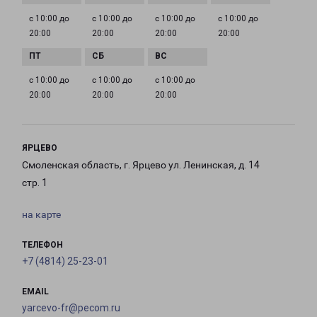
с 10:00 до
с 10:00 до
с 10:00 до
с 10:00 до
20:00
20:00
20:00
20:00
с 10:00 до
с 10:00 до
с 10:00 до
20:00
20:00
20:00
ЯРЦЕВО
Смоленская область, г. Ярцево ул. Ленинская, д. 14
стр. 1
на карте
ТЕЛЕФОН
+7 (4814) 25-23-01
EMAIL
yarcevo-fr@pecom.ru