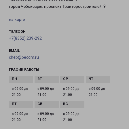
город Чебоксары, проспект Тракторостроителей, 9
на карте
ТЕЛЕФОН
+7(8352) 239-292
EMAIL
cheb@pecom.ru
ГРАФИК РАБОТЫ
с 09:00 до
с 09:00 до
с 09:00 до
с 09:00 до
21:00
21:00
21:00
21:00
с 09:00 до
с 09:00 до
с 09:00 до
21:00
21:00
21:00