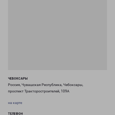
ЧЕБОКСАРЫ
Россия, Чувашская Республика, Чебоксары,
проспект Тракторостроителей, 109А
на карте
ТЕЛЕФОН