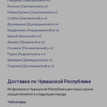
Гнездово (Смоленский р-н)
Катынь (Смоленский р-н)
Новые Батеки (Смоленский р-н)
Стабна (Смоленский р-н)
Духовщина (Духовщинский р-н)
Кардымово (Кардымовский р-н)
Белый (Бельский р-н)
Ярцево (Ярцевский р-н)
Починок (Починковский р-н)
Рудня (Руднянский р-н.)
Демидов (Демидовский р-н)
Озерный (Духовщинский р-н)
Доставка по Чувашской Республике
Из филиала в Чувашской Республике доставка грузов
осуществляется в следующие города:
Чебоксары