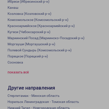
Ибреси (Ибресинский р-н)
Канаш
Козловка (Козловский р-н)
Комсомольское (Комсомольский р-н)
Красноармейское (Красноармейский р-н)
Кугеси (Чебоксарский р-н)
Мариинский Посад (Мариинско-Посадский р-н)
Моргауши (Моргаушский р-н)
Полевой Сундырь (Комсомольский р-н)
Порецкое (Порецкий р-н)
Сосновка
показать всё
Другие направления
Стерлитамак - Минская область
Норильск Ленинградская - Томская область
Нижний Тагил - Новгородская область