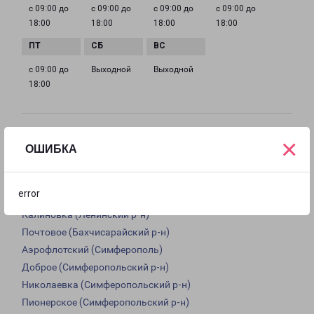
с 09:00 до
с 09:00 до
с 09:00 до
с 09:00 до
18:00
18:00
18:00
18:00
с 09:00 до
Выходной
Выходной
18:00
Доставка из Симферополя по области
×
ОШИБКА
Из филиала в Симферополе доставка грузов
осуществляется в следующие города:
error
Симферополь
Калиновка (Ленинский р-н)
Почтовое (Бахчисарайский р-н)
Аэрофлотский (Симферополь)
Доброе (Симферопольский р-н)
Николаевка (Симферопольский р-н)
Пионерское (Симферопольский р-н)