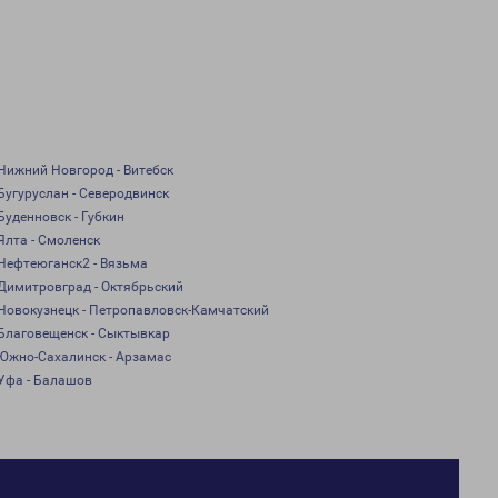
Нижний Новгород - Витебск
Бугуруслан - Северодвинск
Буденновск - Губкин
Ялта - Смоленск
Нефтеюганск2 - Вязьма
Димитровград - Октябрьский
Новокузнецк - Петропавловск-Камчатский
Благовещенск - Сыктывкар
Южно-Сахалинск - Арзамас
Уфа - Балашов