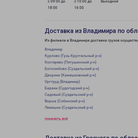
с 09:00 до
с 10:00 до
Выходной
18:00
16:00
Доставка из Владимира по обл
Из филиала в Владимире доставка грузов осуществ
Владимир
Курлово (Гусь-Хрустальный р-н)
Костерево (Петушинский р-н)
Боголюбово (Суздальский р-н)
Дворики (Камешковский р-н)
Оргтруд (Владимир)
Бараки (Судогодский р-н)
Садовый (Суздальский р-н)
Ворша (Собинский р-н)
Лемешки (Суздальский р-н)
показать всё