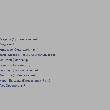
Суздаль (Суздальский р-н)
Радужный
Андреево (Судогодский р-н)
Великодворский (Гусь-Хрустальный р-н)
Юрьевец (Владимир)
Рукав (Собинский р-н)
Сновицы (Суздальский р-н)
Колокша (Собинский р-н)
Новая Быковка (Камешковский р-н)
Гусь-Хрустальный