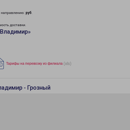
у направлению:
руб
.
мость доставки.
«Владимир»
(xls)
Тарифы на перевозку из филиала
ладимир - Грозный