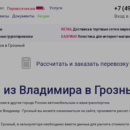
+7 (4
ас
Услуги
Перевозчикам
Вход в
рвисы
Документы
Акции
зы
RETAIL
Доставка в торговые сети и марк
ые грузоперевозки
EASYWAY
Логистика для интернет-магаз
ра в Грозный
Рассчитать и заказать перевозку
 из Владимира в Грозн
также в другие города России автомобильным и авиатранспортом.
 Владимир - Грозный вы можете ознакомиться на сайте, произвести расчет
в Грозный, в калькуляторе необходимо ввести данные для расчета стоимости 