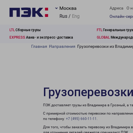
Москва
Адреса
О н
Rus /
Eng
Онлайн-се
LTL
Сборные грузы
FTL
Генеральные гру
EXPRESS
Авиа- и экспресс-доставка
GLOBAL
Международн
Главная
Направления
Грузоперевозки из Владими
Грузоперевозки
ПЭК доставляет грузы из Владимира в Грозный, а 
С примерной стоимостью перевозки по направлению
по телефону:
+7 (495) 660-11-11
.
Для того, чтобы заказать перевозку из Владимира 
для уточнения деталей свяжется специалист ПЭК.