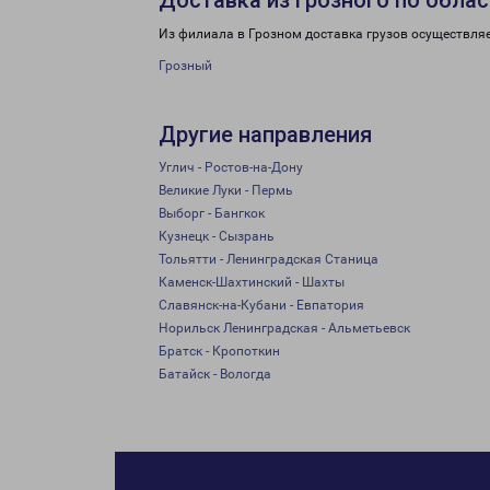
Доставка из Грозного по обла
Из филиала в Грозном доставка грузов осуществляе
Грозный
Другие направления
Углич - Ростов-на-Дону
Великие Луки - Пермь
Выборг - Бангкок
Кузнецк - Сызрань
Тольятти - Ленинградская Станица
Каменск-Шахтинский - Шахты
Славянск-на-Кубани - Евпатория
Норильск Ленинградская - Альметьевск
Братск - Кропоткин
Батайск - Вологда