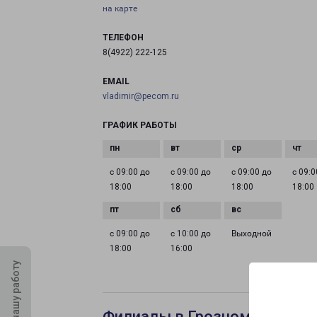
на карте
ТЕЛЕФОН
8(4922) 222-125
EMAIL
vladimir@pecom.ru
ГРАФИК РАБОТЫ
с 09:00 до
с 09:00 до
с 09:00 до
с 09:0
18:00
18:00
18:00
18:00
с 09:00 до
с 10:00 до
Выходной
18:00
16:00
Оцените нашу работу
Филиалы в Грозном