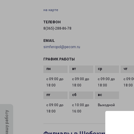
на карте
ТЕЛЕФОН
8(365)-288-86-78
EMAIL
simferopol@pecom.ru
ГРАФИК РАБОТЫ
с 09:00 до
с 09:00 до
с 09:00 до
с 09:0
18:00
18:00
18:00
18:00
с 09:00 до
с 10:00 до
Выходной
18:00
16:00
Оцените нашу работу
Филиалы в Шебекине