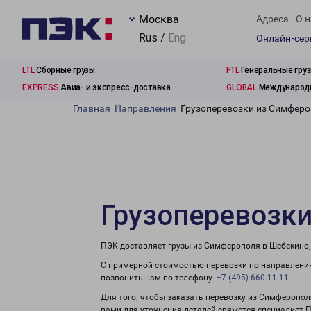
Москва
Адреса
О н
Rus /
Eng
Онлайн-се
LTL
Сборные грузы
FTL
Генеральные гру
EXPRESS
Авиа- и экспресс-доставка
GLOBAL
Международн
Главная
Направления
Грузоперевозки из Симферо
Грузоперевозк
ПЭК доставляет грузы из Симферополя в Шебекино,
С примерной стоимостью перевозки по направлению
позвонить нам по телефону:
+7 (495) 660-11-11
.
Для того, чтобы заказать перевозку из Симферопол
вами для уточнения деталей свяжется специалист 