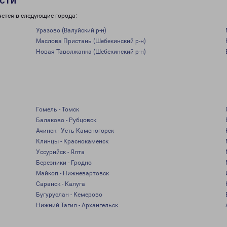
сти
яется в следующие города:
Уразово (Валуйский р-н)
Маслова Пристань (Шебекинский р-н)
Новая Таволжанка (Шебекинский р-н)
Гомель - Томск
Балаково - Рубцовск
Ачинск - Усть-Каменогорск
Клинцы - Краснокаменск
Уссурийск - Ялта
Березники - Гродно
Майкоп - Нижневартовск
Саранск - Калуга
Бугуруслан - Кемерово
Нижний Тагил - Архангельск