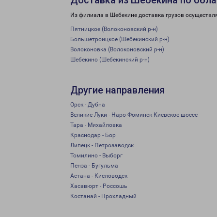
Доставка из Шебекина по обла
Из филиала в Шебекине доставка грузов осуществл
Пятницкое (Волоконовский р-н)
Большетроицкое (Шебекинский р-н)
Волоконовка (Волоконовский р-н)
Шебекино (Шебекинский р-н)
Другие направления
Орск - Дубна
Великие Луки - Наро-Фоминск Киевское шоссе
Тара - Михайловка
Краснодар - Бор
Липецк - Петрозаводск
Томилино - Выборг
Пенза - Бугульма
Астана - Кисловодск
Хасавюрт - Россошь
Костанай - Прохладный