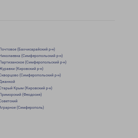
Почтовое (Бахчисарайский р-н)
Николаевка (Симферопольский р-н)
Партизанское (Симферопольский р-н)
Журавки (Кировский р-н)
Скворцово (Симферопольский р-н)
Джанкой
Старый Крым (Кировский р-н)
Приморский (Феодосия)
Советский
Аграрное (Симферополь)