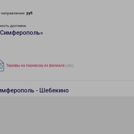
у направлению:
руб
.
мость доставки.
«Симферополь»
(xls)
Тарифы на перевозку из филиала
Симферополь - Шебекино