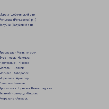
Муром (Шебекинский р-н)
Репьевка (Репьевский р-н)
Валуйки (Валуйский р-н)
Ярославль - Магнитогорск
Буденновск - Находка
Нефтекамск - Ижевск
Магадан - Брянск
Могилев - Хабаровск
Моршанск - Армавир
Иваново - Тюмень
Кропоткин - Норильск Ленинградская
Великий Новгород - Бишкек
Астрахань - Ангарск