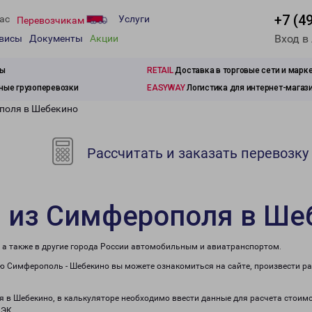
+7 (4
ас
Услуги
Перевозчикам
Вход в
рвисы
Документы
Акции
зы
RETAIL
Доставка в торговые сети и марк
ые грузоперевозки
EASYWAY
Логистика для интернет-магаз
поля в Шебекино
Рассчитать и заказать перевозку
и из Симферополя в Ше
 а также в другие города России автомобильным и авиатранспортом.
 Симферополь - Шебекино вы можете ознакомиться на сайте, произвести р
я в Шебекино, в калькуляторе необходимо ввести данные для расчета стоимо
ПЭК.