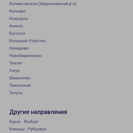
Холмогорское (Шарыповский р-н)
Копьёво
Козулька
Ачинск
Боготол
Большой-Улуй пос.
Назарово
Новобирилюссы
Тюхтет
Ужур
Шарыпово
Тяжинский
Тисуль
Другие направления
Курск - Выборг
Клинцы - Рубцовск