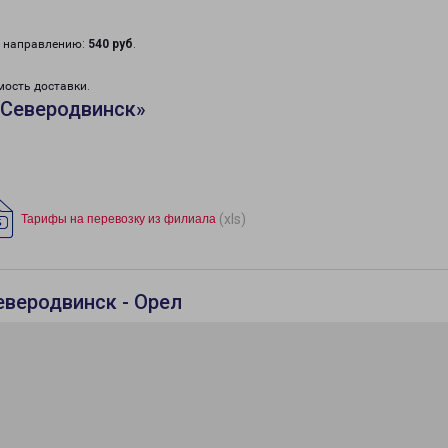
у направлению:
540 руб
.
мость доставки.
«Северодвинск»
(xls)
Тарифы на перевозку из филиала
еверодвинск - Орел