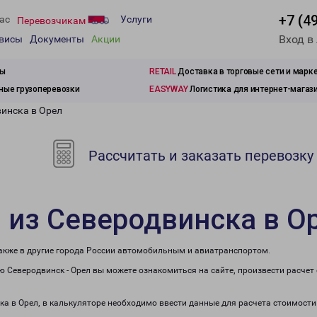
+7 (4
ас
Услуги
Перевозчикам
Вход в
рвисы
Документы
Акции
зы
RETAIL
Доставка в торговые сети и марк
ые грузоперевозки
EASYWAY
Логистика для интернет-магаз
винска в Орел
Рассчитать и заказать перевозку
 из Северодвинска в О
также в другие города России автомобильным и авиатранспортом.
 Северодвинск - Орел вы можете ознакомиться на сайте, произвести расче
ка в Орел, в калькуляторе необходимо ввести данные для расчета стоимости