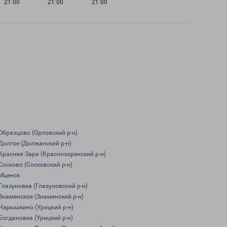
21:00
21:00
21:00
Образцово (Орловский р-н)
Долгое (Должанский р-н)
Красная Заря (Краснозоренский р-н)
Сосково (Сосковский р-н)
Мценск
Глазуновка (Глазуновский р-н)
Знаменское (Знаменский р-н)
Нарышкино (Урицкий р-н)
Богдановка (Урицкий р-н)