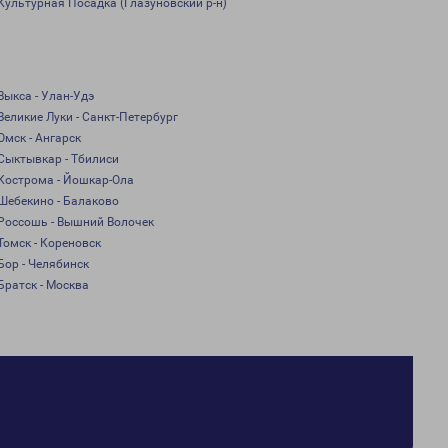
Культурная Посадка (Глазуновский р-н)
Выкса - Улан-Удэ
Великие Луки - Санкт-Петербург
Омск - Ангарск
Сыктывкар - Тбилиси
Кострома - Йошкар-Ола
Шебекино - Балаково
Россошь - Вышний Волочек
Томск - Кореновск
Бор - Челябинск
Братск - Москва