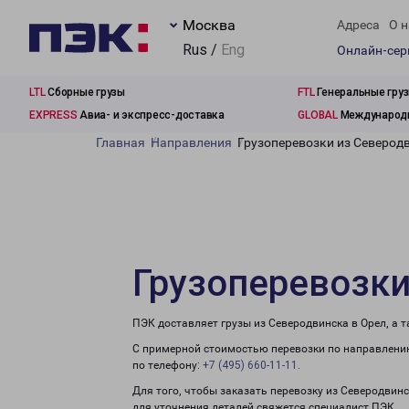
Москва
Адреса
О н
Rus /
Eng
Онлайн-се
LTL
Сборные грузы
FTL
Генеральные гру
EXPRESS
Авиа- и экспресс-доставка
GLOBAL
Международн
Главная
Направления
Грузоперевозки из Северод
Грузоперевозки
ПЭК доставляет грузы из Северодвинска в Орел, а 
С примерной стоимостью перевозки по направлению
по телефону:
+7 (495) 660-11-11
.
Для того, чтобы заказать перевозку из Северодвинс
для уточнения деталей свяжется специалист ПЭК.