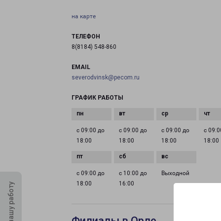
на карте
ТЕЛЕФОН
8(8184) 548-860
EMAIL
severodvinsk@pecom.ru
ГРАФИК РАБОТЫ
с 09:00 до
с 09:00 до
с 09:00 до
с 09:0
18:00
18:00
18:00
18:00
с 09:00 до
с 10:00 до
Выходной
18:00
16:00
Оцените нашу работу
Филиалы в Орле