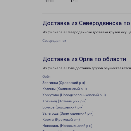
18:00
16:00
Доставка из Северодвинска по
Из филиала в Северодвинске доставка грузов осуще
Северодвинск
Доставка из Орла по области
Из филиала в Орле доставка грузов осуществляется
Орёл
Звягинки (Орловский р-н)
Колпны (Колпнянский р-н)
Хомутово (Новодеревеньковский р-н)
Хотынец (Хотынецкий р-н)
Болхов (Болховский р-н)
Залегощь (Залегощенский р-н)
Кромы (Кромской р-н)
Новосиль (Новосильский р-н)