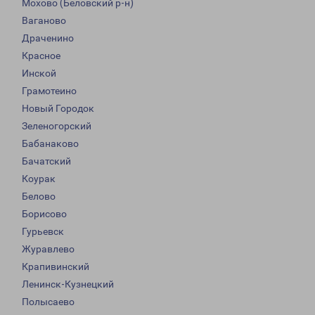
Мохово (Беловский р-н)
Ваганово
Драченино
Красное
Инской
Грамотеино
Новый Городок
Зеленогорский
Бабанаково
Бачатский
Коурак
Белово
Борисово
Гурьевск
Журавлево
Крапивинский
Ленинск-Кузнецкий
Полысаево