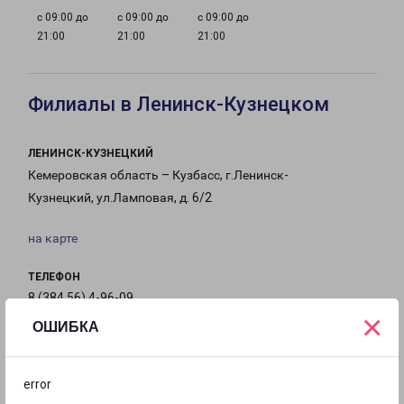
с 09:00 до
с 09:00 до
с 09:00 до
21:00
21:00
21:00
Филиалы в Ленинск-Кузнецком
ЛЕНИНСК-КУЗНЕЦКИЙ
Кемеровская область – Кузбасс, г.Ленинск-
Кузнецкий, ул.Ламповая, д. 6/2
на карте
ТЕЛЕФОН
8 (384 56) 4-96-09
×
ОШИБКА
EMAIL
leninsk-fr@pecom.ru
error
ГРАФИК РАБОТЫ