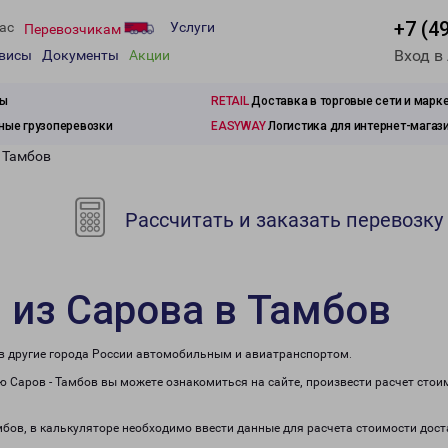
+7 (4
ас
Услуги
Перевозчикам
Вход в
рвисы
Документы
Акции
зы
RETAIL
Доставка в торговые сети и марк
ые грузоперевозки
EASYWAY
Логистика для интернет-магаз
в Тамбов
Рассчитать и заказать перевозку
 из Сарова в Тамбов
 в другие города России автомобильным и авиатранспортом.
 Саров - Тамбов вы можете ознакомиться на сайте, произвести расчет сто
мбов, в калькуляторе необходимо ввести данные для расчета стоимости дост