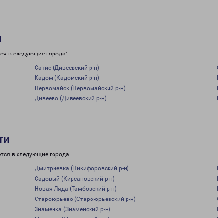
и
ся в следующие города:
Сатис (Дивеевский р-н)
Кадом (Кадомский р-н)
Первомайск (Первомайский р-н)
Дивеево (Дивеевский р-н)
ти
тся в следующие города:
Дмитриевка (Никифоровский р-н)
Садовый (Кирсановский р-н)
Новая Ляда (Тамбовский р-н)
Староюрьево (Староюрьевский р-н)
Знаменка (Знаменский р-н)