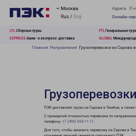
Москва
Адреса
О н
Rus /
Eng
Онлайн-се
LTL
Сборные грузы
FTL
Генеральные гру
EXPRESS
Авиа- и экспресс-доставка
GLOBAL
Международн
Главная
Направления
Грузоперевозки из Сарова 
Грузоперевозки
ПЭК доставляет грузы из Сарова в Тамбов, а также
С примерной стоимостью перевозки по направлению
телефону:
+7 (495) 660-11-11
.
Для того, чтобы заказать перевозку из Сарова в Та
уточнения деталей свяжется специалист ПЭК.