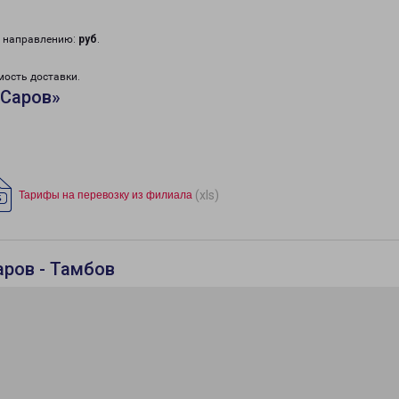
у направлению:
руб
.
мость доставки.
«Саров»
(xls)
Тарифы на перевозку из филиала
аров - Тамбов