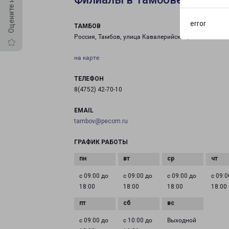
error
ТАМБОВ
Россия, Тамбов, улица Кавалерийская, 13А
на карте
ТЕЛЕФОН
8(4752) 42-70-10
EMAIL
tambov@pecom.ru
ГРАФИК РАБОТЫ
с 09:00 до
с 09:00 до
с 09:00 до
с 09:0
18:00
18:00
18:00
18:00
с 09:00 до
с 10:00 до
Выходной