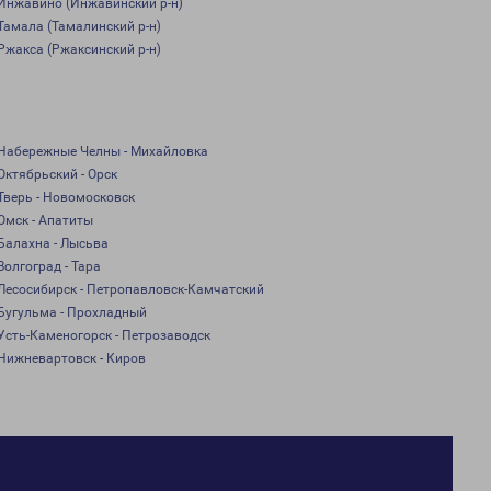
Инжавино (Инжавинский р-н)
Тамала (Тамалинский р-н)
Ржакса (Ржаксинский р-н)
Набережные Челны - Михайловка
Октябрьский - Орск
Тверь - Новомосковск
Омск - Апатиты
Балахна - Лысьва
Волгоград - Тара
Лесосибирск - Петропавловск-Камчатский
Бугульма - Прохладный
Усть-Каменогорск - Петрозаводск
Нижневартовск - Киров