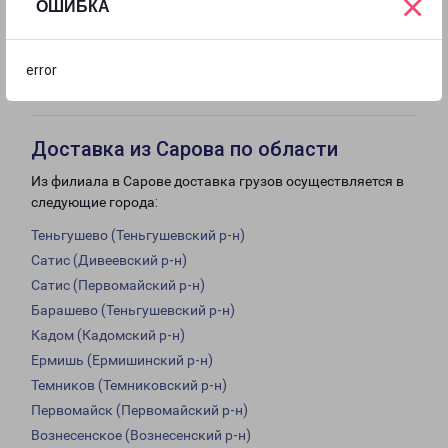
×
ОШИБКА
с 09:00 до
Выходной
Выходной
error
18:00
Доставка из Сарова по области
Из филиала в Сарове доставка грузов осуществляется в
следующие города:
Теньгушево (Теньгушевский р-н)
Сатис (Дивеевский р-н)
Сатис (Первомайский р-н)
Барашево (Теньгушевский р-н)
Кадом (Кадомский р-н)
Ермишь (Ермишинский р-н)
Темников (Темниковский р-н)
Первомайск (Первомайский р-н)
Вознесенское (Вознесенский р-н)