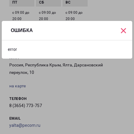
с 09:00 до
с 09:00 до
с 09:00 до
20:00
20:00
20:00
×
ОШИБКА
Филиалы в Ялте
error
ЯЛТА
Россия, Республика Крым, Ялта, Дарсановский
переулок, 10
на карте
ТЕЛЕФОН
8 (3654) 773-757
EMAIL
yalta@pecom.ru