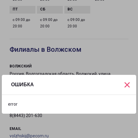
с 09:00 до
с 09:00 до
с 09:00 до
20:00
20:00
20:00
Филиалы в Волжском
ВОЛЖСКИЙ
Россия, Волгоградская область, Волжский, улица
×
имени Ф.Г. Логинова, 48
ОШИБКА
на карте
error
ТЕЛЕФОН
8(8443) 201-630
EMAIL
volzhskij@pecom.ru