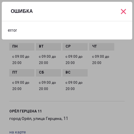
+7(4862) 30-24-00
×
ОШИБКА
EMAIL
orel@pecom.ru
error
ГРАФИК РАБОТЫ
с 09:00 до
с 09:00 до
с 09:00 до
с 09:00 до
20:00
20:00
20:00
20:00
с 09:00 до
с 09:00 до
с 09:00 до
20:00
20:00
20:00
ОРЁЛ ГЕРЦЕНА 11
город Орёл, улица Герцена, 11
на карте