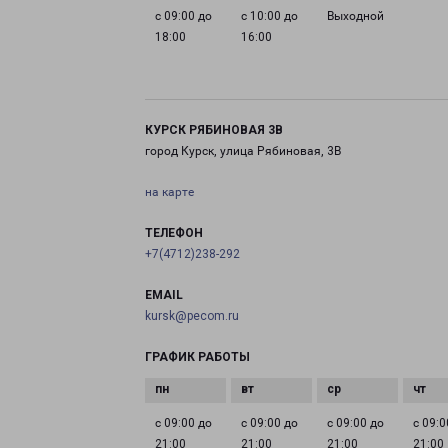
с 09:00 до
с 10:00 до
Выходной
18:00
16:00
КУРСК РЯБИНОВАЯ 3В
город Курск, улица Рябиновая, 3В
на карте
ТЕЛЕФОН
+7(4712)238-292
EMAIL
kursk@pecom.ru
ГРАФИК РАБОТЫ
с 09:00 до
с 09:00 до
с 09:00 до
с 09:0
21:00
21:00
21:00
21:00