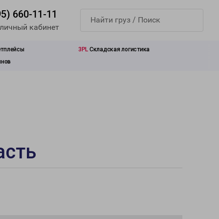
95) 660-11-11
 личный кабинет
етплейсы
3PL
Складская логистика
инов
асть