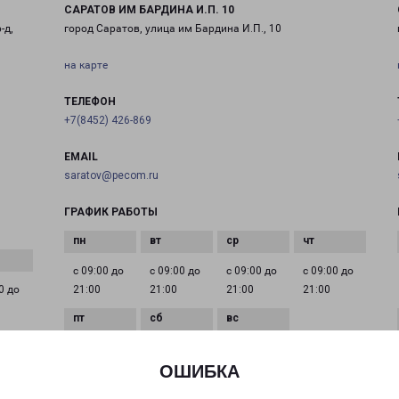
САРАТОВ ИМ БАРДИНА И.П. 10
-д,
город Саратов, улица им Бардина И.П., 10
на карте
ТЕЛЕФОН
+7(8452) 426-869
EMAIL
saratov@pecom.ru
ГРАФИК РАБОТЫ
с 09:00 до
с 09:00 до
с 09:00 до
с 09:00 до
0 до
21:00
21:00
21:00
21:00
с 09:00 до
с 09:00 до
с 09:00 до
21:00
21:00
21:00
ОШИБКА