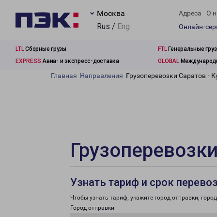
Москва
Адреса
О н
Rus /
Eng
Онлайн-се
LTL
Сборные грузы
FTL
Генеральные гру
EXPRESS
Авиа- и экспресс-доставка
GLOBAL
Международн
Главная
Направления
Грузоперевозки Саратов - К
Грузоперевозки
Узнать тариф и срок перево
Чтобы узнать тариф, укажите город отправки, город 
Город отправки