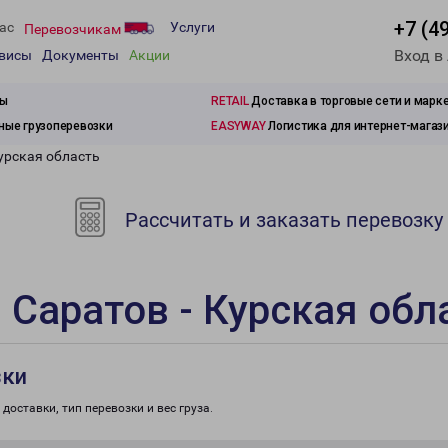
+7 (4
ас
Услуги
Перевозчикам
Вход в
рвисы
Документы
Акции
зы
RETAIL
Доставка в торговые сети и марк
ые грузоперевозки
EASYWAY
Логистика для интернет-магаз
урская область
Рассчитать и заказать перевозку
 Саратов - Курская обл
зки
доставки, тип перевозки и вес груза.