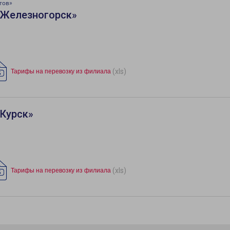
тов»
«Железногорск»
(xls)
Тарифы на перевозку из филиала
«Курск»
(xls)
Тарифы на перевозку из филиала