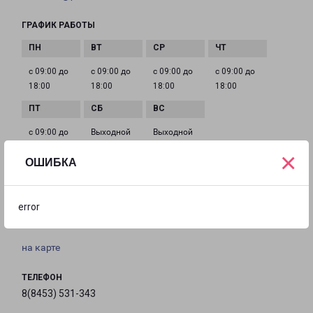
ГРАФИК РАБОТЫ
с 09:00 до
с 09:00 до
с 09:00 до
с 09:00 до
18:00
18:00
18:00
18:00
с 09:00 до
Выходной
Выходной
18:00
×
ОШИБКА
ВОЛЬСК КРАСНОГВАРДЕЙСКАЯ 30
error
город Вольск, улица Красногвардейская, 30
на карте
ТЕЛЕФОН
8(8453) 531-343