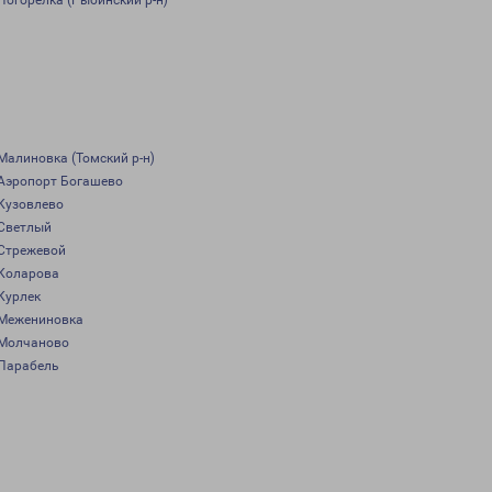
Погорелка (Рыбинский р-н)
Малиновка (Томский р-н)
Аэропорт Богашево
Кузовлево
Светлый
Стрежевой
Коларова
Курлек
Межениновка
Молчаново
Парабель