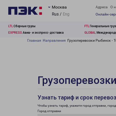
Москва
Адреса
О н
Rus /
Eng
Онлайн-се
LTL
Сборные грузы
FTL
Генеральные гру
EXPRESS
Авиа- и экспресс-доставка
GLOBAL
Международн
Главная
Направления
Грузоперевозки Рыбинск - 
Грузоперевозки
Узнать тариф и срок перево
Чтобы узнать тариф, укажите город отправки, город 
Город отправки