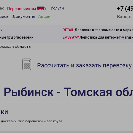
+7 (4
ас
Услуги
Перевозчикам
Вход в
рвисы
Документы
Акции
зы
RETAIL
Доставка в торговые сети и марк
ые грузоперевозки
EASYWAY
Логистика для интернет-магаз
Томская область
Рассчитать и заказать перевозку
 Рыбинск - Томская об
зки
доставки, тип перевозки и вес груза.