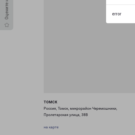
error
ТОМСК
Россия, Томск, микрорайон Черемошники,
Пролетарская улица, 38В
на карте