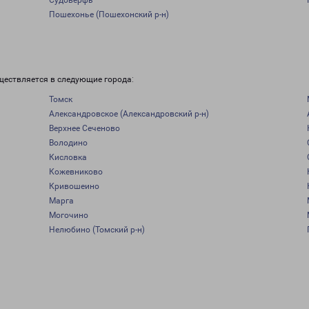
Судоверфь
Пошехонье (Пошехонский р-н)
ществляется в следующие города:
Томск
Александровское (Александровский р-н)
Верхнее Сеченово
Володино
Кисловка
Кожевниково
Кривошеино
Марга
Могочино
Нелюбино (Томский р-н)