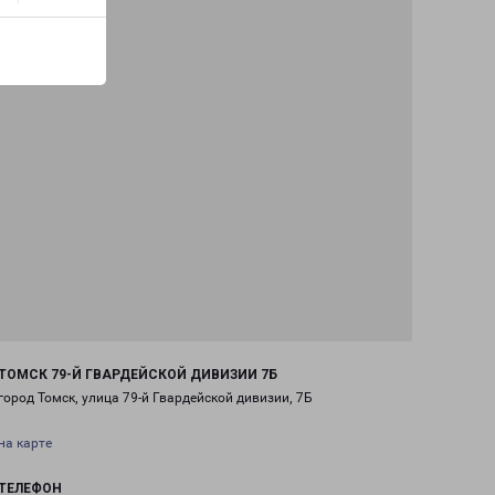
ТОМСК 79-Й ГВАРДЕЙСКОЙ ДИВИЗИИ 7Б
город Томск, улица 79-й Гвардейской дивизии, 7Б
на карте
ТЕЛЕФОН