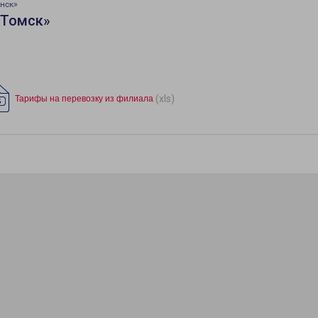
нск»
«Томск»
(xls)
Тарифы на перевозку из филиала