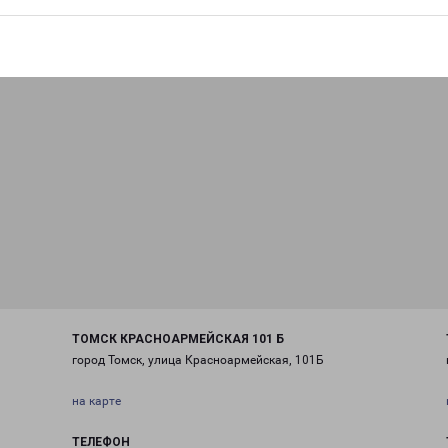
ТОМСК КРАСНОАРМЕЙСКАЯ 101 Б
город Томск, улица Красноармейская, 101Б
на карте
ТЕЛЕФОН