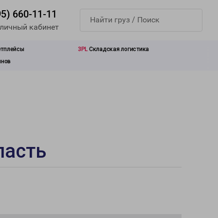
95) 660-11-11
 личный кабинет
етплейсы
3PL
Складская логистика
инов
ласть