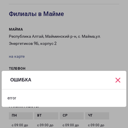
Филиалы в Майме
МАЙМА
Республика Алтай, Майминский р-н, с. Майма,ул.
Энергетиков 9Б, корпус 2
на карте
ТЕЛЕФОН
8 (388) 222 05 90
×
ОШИБКА
EMAIL
maima-fr@pecom.ru
error
ГРАФИК РАБОТЫ
с 09:00 до
с 09:00 до
с 09:00 до
с 09:00 до