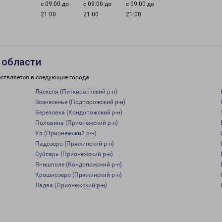
с 09:00 до
с 09:00 до
с 09:00 до
21:00
21:00
21:00
 области
ствляется в следующие города:
Ляскеля (Питкярантский р-н)
Вознесенье (Подпорожский р-н)
Березовка (Кондопожский р-н)
Половина (Прионежский р-н)
Уя (Прионежский р-н)
Падозеро (Пряжинский р-н)
Суйсарь (Прионежский р-н)
Янишполе (Кондопожский р-н)
Крошнозеро (Пряжинский р-н)
Ладва (Прионежский р-н)