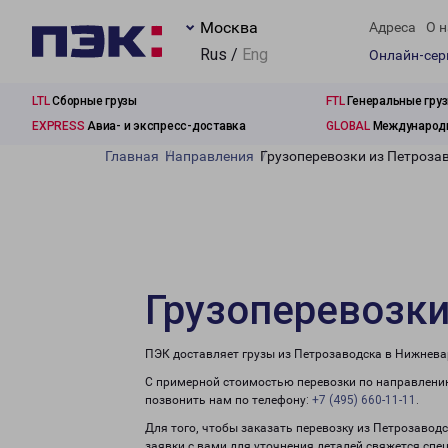
Москва
Адреса
О н
Rus /
Eng
Онлайн-се
LTL
Сборные грузы
FTL
Генеральные гру
EXPRESS
Авиа- и экспресс-доставка
GLOBAL
Международн
Главная
Направления
Грузоперевозки из Петроза
Грузоперевозки
ПЭК доставляет грузы из Петрозаводска в Нижнева
С примерной стоимостью перевозки по направлению
позвонить нам по телефону:
+7 (495) 660-11-11
.
Для того, чтобы заказать перевозку из Петрозавод
заявки с вами для уточнения деталей свяжется спе