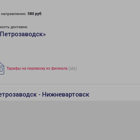
у направлению:
580 руб
.
мость доставки.
«Петрозаводск»
(xls)
Тарифы на перевозку из филиала
етрозаводск - Нижневартовск