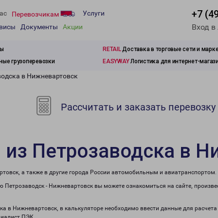
+7 (4
ас
Услуги
Перевозчикам
Вход в
рвисы
Документы
Акции
зы
RETAIL
Доставка в торговые сети и марк
ые грузоперевозки
EASYWAY
Логистика для интернет-магаз
водска в Нижневартовск
Рассчитать и заказать перевозку
 из Петрозаводска в 
ртовск, а также в другие города России автомобильным и авиатранспортом.
 Петрозаводск - Нижневартовск вы можете ознакомиться на сайте, произве
ска в Нижневартовск, в калькуляторе необходимо ввести данные для расчета
циалист ПЭК.