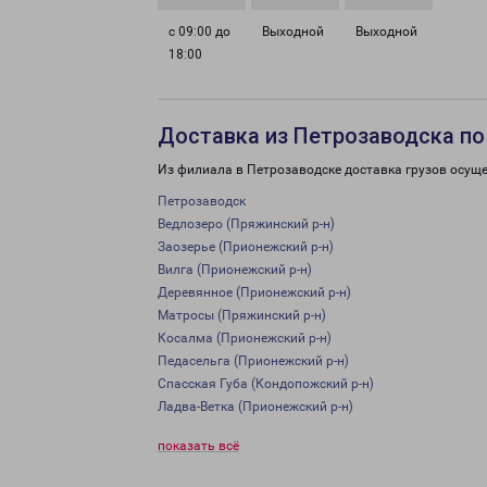
с 09:00 до
Выходной
Выходной
18:00
Доставка из Петрозаводска по
Из филиала в Петрозаводске доставка грузов осуще
Петрозаводск
Ведлозеро (Пряжинский р-н)
Заозерье (Прионежский р-н)
Вилга (Прионежский р-н)
Деревянное (Прионежский р-н)
Матросы (Пряжинский р-н)
Косалма (Прионежский р-н)
Педасельга (Прионежский р-н)
Спасская Губа (Кондопожский р-н)
Ладва-Ветка (Прионежский р-н)
показать всё