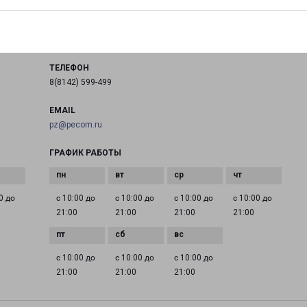
город Петрозаводск, улица Анохина, 41
на карте
ТЕЛЕФОН
8(8142) 599-499
EMAIL
pz@pecom.ru
ГРАФИК РАБОТЫ
0 до
с 10:00 до
с 10:00 до
с 10:00 до
с 10:00 до
21:00
21:00
21:00
21:00
с 10:00 до
с 10:00 до
с 10:00 до
21:00
21:00
21:00