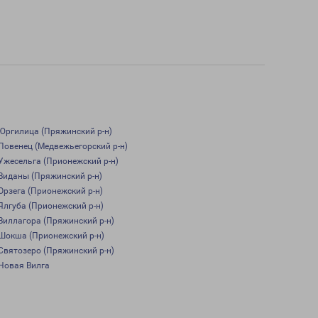
Юргилица (Пряжинский р-н)
Повенец (Медвежьегорский р-н)
Ужесельга (Прионежский р-н)
Виданы (Пряжинский р-н)
Орзега (Прионежский р-н)
Ялгуба (Прионежский р-н)
Виллагора (Пряжинский р-н)
Шокша (Прионежский р-н)
Святозеро (Пряжинский р-н)
Новая Вилга