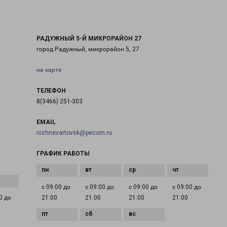
РАДУЖНЫЙ 5-Й МИКРОРАЙОН 27
город Радужный, микрорайон 5, 27
на карте
ТЕЛЕФОН
8(3466) 251-303
EMAIL
nizhnevartovsk@pecom.ru
ГРАФИК РАБОТЫ
с 09:00 до
с 09:00 до
с 09:00 до
с 09:00 до
0 до
21:00
21:00
21:00
21:00