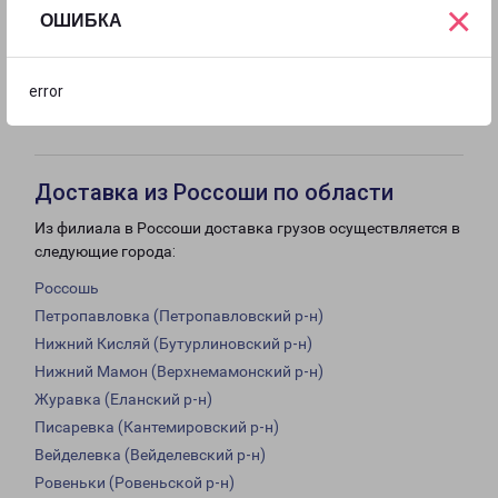
×
18:00
18:00
18:00
18:00
ОШИБКА
с 09:00 до
с 10:00 до
Выходной
error
18:00
16:00
Доставка из Россоши по области
Из филиала в Россоши доставка грузов осуществляется в
следующие города:
Россошь
Петропавловка (Петропавловский р-н)
Нижний Кисляй (Бутурлиновский р-н)
Нижний Мамон (Верхнемамонский р-н)
Журавка (Еланский р-н)
Писаревка (Кантемировский р-н)
Вейделевка (Вейделевский р-н)
Ровеньки (Ровеньской р-н)