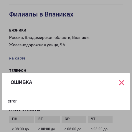
Филиалы в Вязниках
ВЯЗНИКИ
Россия, Владимирская область, Вязники,
Железнодорожная улица, 9А
на карте
ТЕЛЕФОН
8 (49233) 2-51-00
×
ОШИБКА
EMAIL
vyazniki-fr@pecom.ru
error
ГРАФИК РАБОТЫ
с 08:00 до
с 08:00 до
с 08:00 до
с 08:00 до