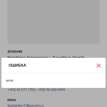
ДУШАНБЕ
Республика Таджикистан, г. Душанбе,ул. Дружба
×
народов, д. 62, здание «Системавтоматика»
ОШИБКА
на карте
error
ТЕЛЕФОН
+ 992 43 377 7700 / +992 90 000 6999
EMAIL
dushanbe-fr@pecom.ru