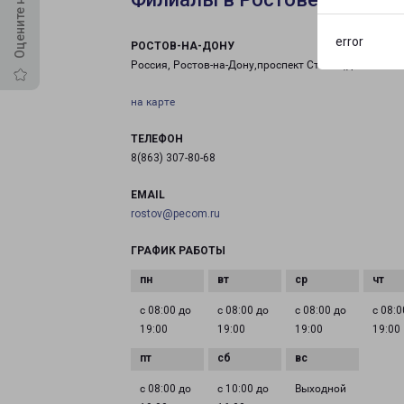
error
РОСТОВ-НА-ДОНУ
Россия, Ростов-на-Дону,проспект Стачки,д249
на карте
ТЕЛЕФОН
8(863) 307-80-68
EMAIL
rostov@pecom.ru
ГРАФИК РАБОТЫ
с 08:00 до
с 08:00 до
с 08:00 до
с 08:0
19:00
19:00
19:00
19:00
с 08:00 до
с 10:00 до
Выходной