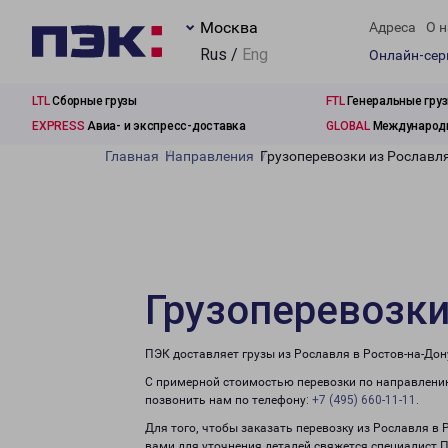
Москва
Адреса
О н
Rus /
Eng
Онлайн-се
LTL
Сборные грузы
FTL
Генеральные гру
EXPRESS
Авиа- и экспресс-доставка
GLOBAL
Международн
Главная
Направления
Грузоперевозки из Рославл
Грузоперевозки
ПЭК доставляет грузы из Рославля в Ростов-на-Дон
С примерной стоимостью перевозки по направлению
позвонить нам по телефону:
+7 (495) 660-11-11
.
Для того, чтобы заказать перевозку из Рославля в 
вами для уточнения деталей свяжется специалист 