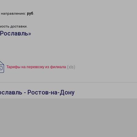
у направлению:
руб
.
мость доставки.
«Рославль»
(xls)
Тарифы на перевозку из филиала
ославль - Ростов-на-Дону