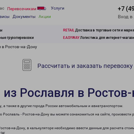
+7 (4
ас
Услуги
Перевозчикам
Вход в
рвисы
Документы
Акции
зы
RETAIL
Доставка в торговые сети и марк
ые грузоперевозки
EASYWAY
Логистика для интернет-магаз
я в Ростов-на-Дону
Рассчитать и заказать перевозку
 из Рославля в Ростов
у, а также в другие города России автомобильным и авиатранспортом.
 Рославль - Ростов-на-Дону вы можете ознакомиться на сайте, произвести 
Ростов-на-Дону, в калькуляторе необходимо ввести данные для расчета стои
ПЭК.