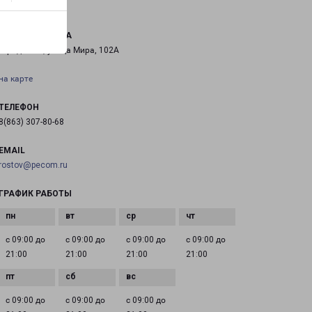
АЗОВ МИРА 102А
город Азов, улица Мира, 102А
на карте
ТЕЛЕФОН
8(863) 307-80-68
EMAIL
rostov@pecom.ru
ГРАФИК РАБОТЫ
с 09:00 до
с 09:00 до
с 09:00 до
с 09:00 до
21:00
21:00
21:00
21:00
с 09:00 до
с 09:00 до
с 09:00 до