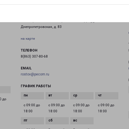
РОСТОВ-НА-ДОНУ ВОСТОК
344093, Ростовская обл., г. Ростов-на-Дону,ул.
Днепропетровская, д. 83
на карте
ТЕЛЕФОН
8(863) 307-80-68
EMAIL
rostov@pecom.ru
ГРАФИК РАБОТЫ
0 до
с 09:00 до
с 09:00 до
с 09:00 до
с 09:00 до
18:00
18:00
18:00
18:00