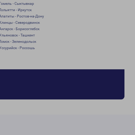
Гомель - Сыктывкар
Тольятти - Иркутск
Апатиты - Ростов-на-Дону
Клинцы - Северодвинск
Ангарск - Борисоглебск
Ульяновск - Ташкент
Томск - Зеленодольск
Уссурийск - Россошь