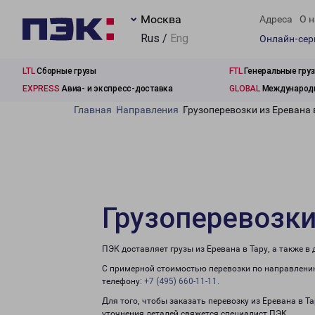
Москва
Адреса
О н
Rus /
Eng
Онлайн-се
LTL
Сборные грузы
FTL
Генеральные гру
EXPRESS
Авиа- и экспресс-доставка
GLOBAL
Международн
Главная
Направления
Грузоперевозки из Еревана 
Грузоперевозки
ПЭК доставляет грузы из Еревана в Тару, а также 
С примерной стоимостью перевозки по направлению
телефону:
+7 (495) 660-11-11
.
Для того, чтобы заказать перевозку из Еревана в Т
уточнения деталей свяжется специалист ПЭК.