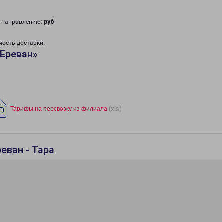
у направлению:
руб
.
мость доставки.
«Ереван»
(xls)
Тарифы на перевозку из филиала
еван - Тара