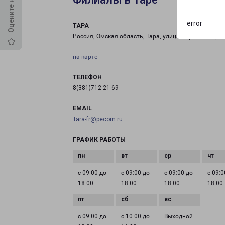
error
ТАРА
Россия, Омская область, Тара, улица Карбышева, 9
на карте
ТЕЛЕФОН
8(381)712-21-69
EMAIL
Tara-fr@pecom.ru
ГРАФИК РАБОТЫ
с 09:00 до
с 09:00 до
с 09:00 до
с 09:0
18:00
18:00
18:00
18:00
с 09:00 до
с 10:00 до
Выходной