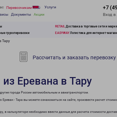
+7 (4
ас
Услуги
Перевозчикам
Вход в
рвисы
Документы
Акции
зы
RETAIL
Доставка в торговые сети и марк
ые грузоперевозки
EASYWAY
Логистика для интернет-магаз
в Тару
Рассчитать и заказать перевозку
 из Еревана в Тару
в другие города России автомобильным и авиатранспортом.
 Ереван - Тара вы можете ознакомиться на сайте, произвести расчет стоим
ару, в калькуляторе необходимо ввести данные для расчета стоимости достав