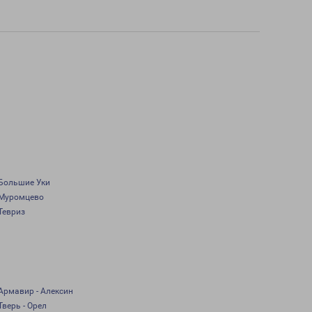
Большие Уки
Муромцево
Тевриз
Армавир - Алексин
Тверь - Орел