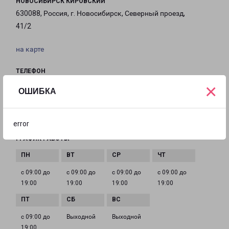
НОВОСИБИРСК КИРОВСКИЙ
630088, Россия, г. Новосибирск, Северный проезд,
41/2
на карте
ТЕЛЕФОН
8(383) 209-60-10
×
ОШИБКА
EMAIL
nsk@pecom.ru
error
ГРАФИК РАБОТЫ
с 09:00 до
с 09:00 до
с 09:00 до
с 09:00 до
19:00
19:00
19:00
19:00
с 09:00 до
Выходной
Выходной
19:00