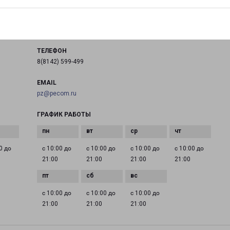
город Петрозаводск, улица Анохина, 41
на карте
ТЕЛЕФОН
8(8142) 599-499
EMAIL
pz@pecom.ru
ГРАФИК РАБОТЫ
0 до
с 10:00 до
с 10:00 до
с 10:00 до
с 10:00 до
21:00
21:00
21:00
21:00
с 10:00 до
с 10:00 до
с 10:00 до
21:00
21:00
21:00