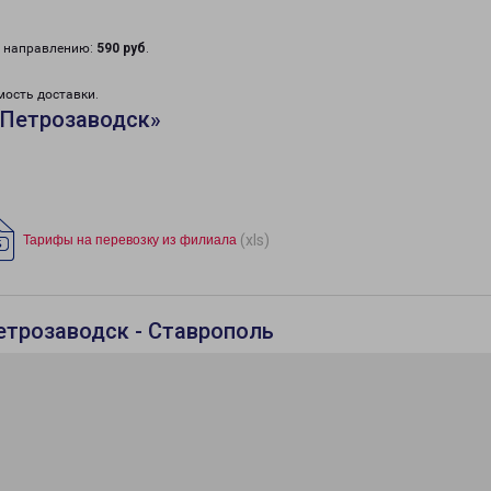
у направлению:
590 руб
.
мость доставки.
«Петрозаводск»
(xls)
Тарифы на перевозку из филиала
етрозаводск - Ставрополь