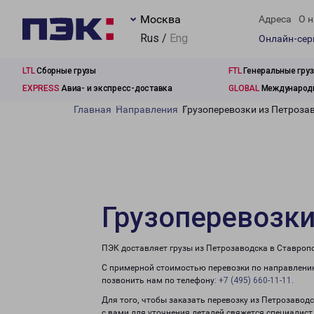
Москва
Адреса
О н
Rus /
Eng
Онлайн-се
LTL
Сборные грузы
FTL
Генеральные гру
EXPRESS
Авиа- и экспресс-доставка
GLOBAL
Международн
Главная
Направления
Грузоперевозки из Петроза
Грузоперевозки
ПЭК доставляет грузы из Петрозаводска в Ставроп
С примерной стоимостью перевозки по направлению
позвонить нам по телефону:
+7 (495) 660-11-11
.
Для того, чтобы заказать перевозку из Петрозавод
с вами для уточнения деталей свяжется специалист