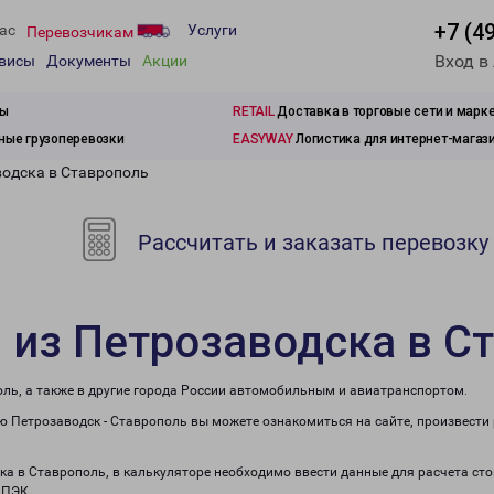
+7 (4
ас
Услуги
Перевозчикам
Вход в
рвисы
Документы
Акции
зы
RETAIL
Доставка в торговые сети и марк
ые грузоперевозки
EASYWAY
Логистика для интернет-магаз
водска в Ставрополь
Рассчитать и заказать перевозку
 из Петрозаводска в С
оль, а также в другие города России автомобильным и авиатранспортом.
 Петрозаводск - Ставрополь вы можете ознакомиться на сайте, произвести
ска в Ставрополь, в калькуляторе необходимо ввести данные для расчета ст
 ПЭК.