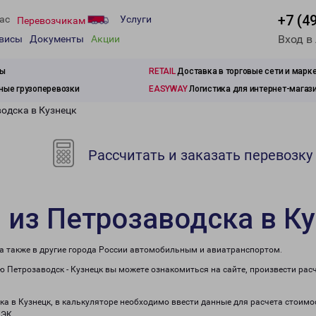
+7 (4
ас
Услуги
Перевозчикам
Вход в
рвисы
Документы
Акции
зы
RETAIL
Доставка в торговые сети и марк
ые грузоперевозки
EASYWAY
Логистика для интернет-магаз
водска в Кузнецк
Рассчитать и заказать перевозку
 из Петрозаводска в К
 а также в другие города России автомобильным и авиатранспортом.
 Петрозаводск - Кузнецк вы можете ознакомиться на сайте, произвести ра
ка в Кузнецк, в калькуляторе необходимо ввести данные для расчета стоимо
ПЭК.