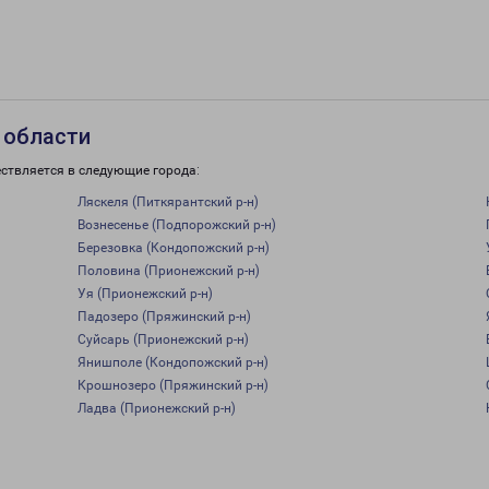
 области
ствляется в следующие города:
Ляскеля (Питкярантский р-н)
Вознесенье (Подпорожский р-н)
Березовка (Кондопожский р-н)
Половина (Прионежский р-н)
Уя (Прионежский р-н)
Падозеро (Пряжинский р-н)
Суйсарь (Прионежский р-н)
Янишполе (Кондопожский р-н)
Крошнозеро (Пряжинский р-н)
Ладва (Прионежский р-н)