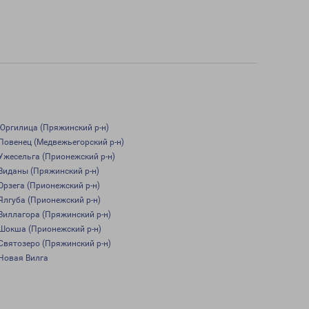
Юргилица (Пряжинский р-н)
Повенец (Медвежьегорский р-н)
Ужесельга (Прионежский р-н)
Виданы (Пряжинский р-н)
Орзега (Прионежский р-н)
Ялгуба (Прионежский р-н)
Виллагора (Пряжинский р-н)
Шокша (Прионежский р-н)
Святозеро (Пряжинский р-н)
Новая Вилга