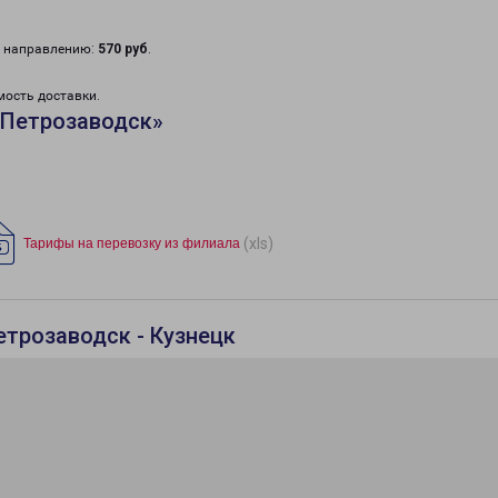
у направлению:
570 руб
.
мость доставки.
«Петрозаводск»
(xls)
Тарифы на перевозку из филиала
етрозаводск - Кузнецк