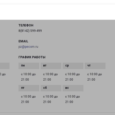
город Петрозаводск, улица Анохина, 41
на карте
ТЕЛЕФОН
8(8142) 599-499
EMAIL
pz@pecom.ru
ГРАФИК РАБОТЫ
0 до
с 10:00 до
с 10:00 до
с 10:00 до
с 10:00 до
21:00
21:00
21:00
21:00
с 10:00 до
с 10:00 до
с 10:00 до
21:00
21:00
21:00