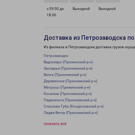
с 09:00 до
Выходной
Выходной
18:00
Доставка из Петрозаводска по
Из филиала в Петрозаводске доставка грузов осуще
Петрозаводск
Ведлозеро (Пряжинский р-н)
Заозерье (Прионежский р-н)
Вилга (Прионежский р-н)
Деревянное (Прионежский р-н)
Матросы (Пряжинский р-н)
Косалма (Прионежский р-н)
Педасельга (Прионежский р-н)
Спасская Губа (Кондопожский р-н)
Ладва-Ветка (Прионежский р-н)
показать всё