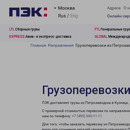
Москва
Адреса
О н
Rus /
Eng
Онлайн-се
LTL
Сборные грузы
FTL
Генеральные гру
EXPRESS
Авиа- и экспресс-доставка
GLOBAL
Международн
Главная
Направления
Грузоперевозки из Петроза
Грузоперевозки
ПЭК доставляет грузы из Петрозаводска в Кузнецк,
С примерной стоимостью перевозки по направлению
нам по телефону:
+7 (495) 660-11-11
.
Для того, чтобы заказать перевозку из Петрозаводс
вами для уточнения деталей свяжется специалист 