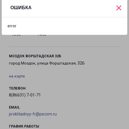
×
с 09:00 до
с 09:00 до
с 09:00 до
с 09:00 до
ОШИБКА
18:00
18:00
18:00
18:00
error
с 09:00 до
с 09:00 до
Выходной
18:00
14:00
МОЗДОК ФОРШТАДСКАЯ 32Б
город Моздок, улица Форштадская, 32Б
на карте
ТЕЛЕФОН
8(86631) 7-01-71
EMAIL
prokhladnyy-fr@pecom.ru
ГРАФИК РАБОТЫ