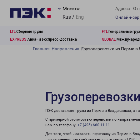
Москва
Адреса
О н
Rus /
Eng
Онлайн-се
LTL
Сборные грузы
FTL
Генеральные гру
EXPRESS
Авиа- и экспресс-доставка
GLOBAL
Международн
Главная
Направления
Грузоперевозки из Перми в
Грузоперевозки
ПЭК доставляет грузы из Перми в Владикавказ, а т
С примерной стоимостью перевозки по направлению
нам по телефону:
+7 (495) 660-11-11
.
Для того, чтобы заказать перевозку из Перми в Вл
для уточнения деталей свяжется специалист ПЭК.