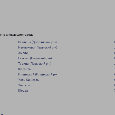
ся в следующие города:
Ветляны (Добрянский р-н)
Нестюково (Пермский р-н)
Хмели
Гамово (Пермский р-н)
Троица (Пермский р-н)
Кукуштан
Ильинский (Ильинский р-н)
Усть-Кишерть
Уинское
Юсьва