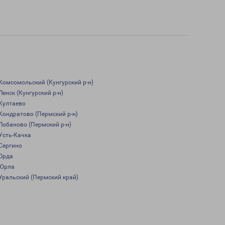
Комсомольский (Кунгурский р-н)
Ленск (Кунгурский р-н)
Култаево
Кондратово (Пермский р-н)
Лобаново (Пермский р-н)
Усть-Качка
Сергино
Орда
Юрла
Уральский (Пермский край)