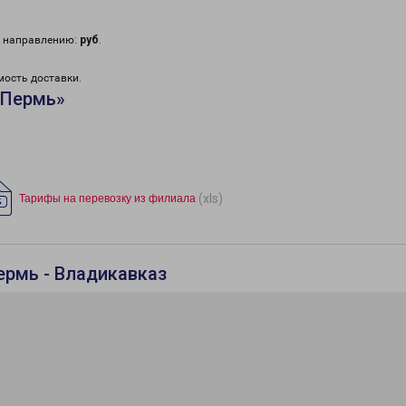
у направлению:
руб
.
мость доставки.
«Пермь»
(xls)
Тарифы на перевозку из филиала
ермь - Владикавказ