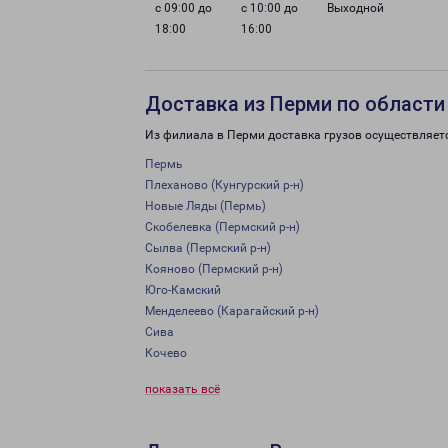
с 09:00 до
с 10:00 до
Выходной
18:00
16:00
Доставка из Перми по области
Из филиала в Перми доставка грузов осуществляет
Пермь
Плеханово (Кунгурский р-н)
Новые Ляды (Пермь)
Скобелевка (Пермский р-н)
Сылва (Пермский р-н)
Кояново (Пермский р-н)
Юго-Камский
Менделеево (Карагайский р-н)
Сива
Кочево
показать всё