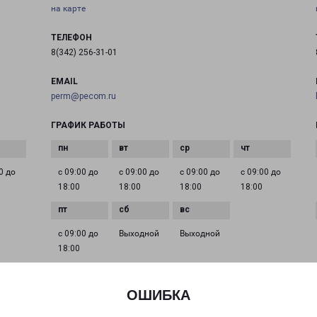
на карте
ТЕЛЕФОН
8(342) 256-31-01
EMAIL
perm@pecom.ru
ГРАФИК РАБОТЫ
0 до
с 09:00 до
с 09:00 до
с 09:00 до
с 09:00 до
18:00
18:00
18:00
18:00
с 09:00 до
Выходной
Выходной
18:00
ОШИБКА
ПЕРМЬ МИРА 100
город Пермь, улица Мира, 100