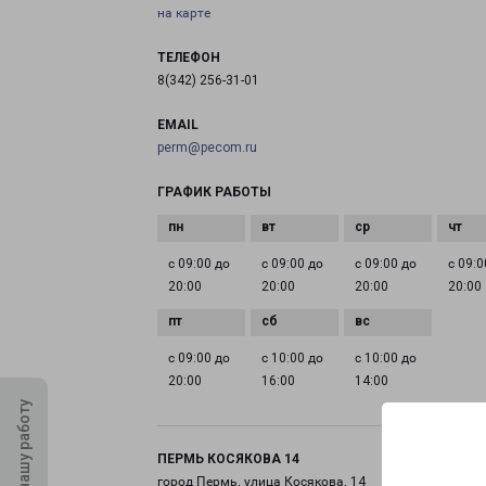
на карте
ТЕЛЕФОН
8(342) 256-31-01
EMAIL
perm@pecom.ru
ГРАФИК РАБОТЫ
с 09:00 до
с 09:00 до
с 09:00 до
с 09:0
20:00
20:00
20:00
20:00
с 09:00 до
с 10:00 до
с 10:00 до
20:00
16:00
14:00
Оцените нашу работу
ПЕРМЬ КОСЯКОВА 14
город Пермь, улица Косякова, 14