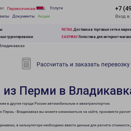
+7 (4
ас
Услуги
Перевозчикам
Вход в
рвисы
Документы
Акции
зы
RETAIL
Доставка в торговые сети и марк
ые грузоперевозки
EASYWAY
Логистика для интернет-магаз
 Владикавказ
Рассчитать и заказать перевозку
 из Перми в Владикавк
акже в другие города России автомобильным и авиатранспортом.
 Пермь - Владикавказ вы можете ознакомиться на сайте, произвести расче
адикавказ, в калькуляторе необходимо ввести данные для расчета стоимости 