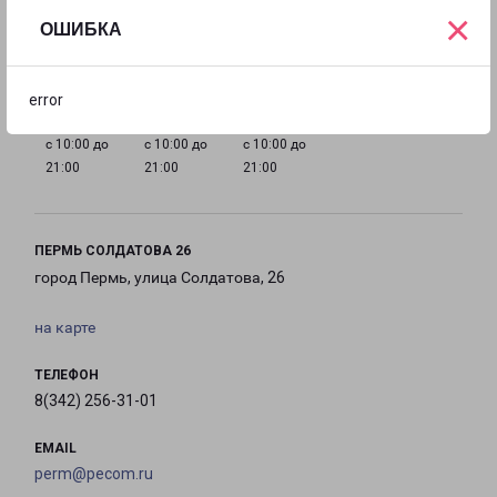
×
ОШИБКА
с 10:00 до
с 10:00 до
с 10:00 до
с 10:00 до
21:00
21:00
21:00
21:00
error
с 10:00 до
с 10:00 до
с 10:00 до
21:00
21:00
21:00
ПЕРМЬ СОЛДАТОВА 26
город Пермь, улица Солдатова, 26
на карте
ТЕЛЕФОН
8(342) 256-31-01
EMAIL
perm@pecom.ru