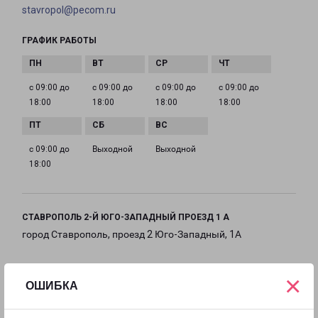
stavropol@pecom.ru
ГРАФИК РАБОТЫ
с 09:00 до
с 09:00 до
с 09:00 до
с 09:00 до
18:00
18:00
18:00
18:00
с 09:00 до
Выходной
Выходной
18:00
СТАВРОПОЛЬ 2-Й ЮГО-ЗАПАДНЫЙ ПРОЕЗД 1 А
город Ставрополь, проезд 2 Юго-Западный, 1А
на карте
×
ОШИБКА
ТЕЛЕФОН
8(8652) 990-999