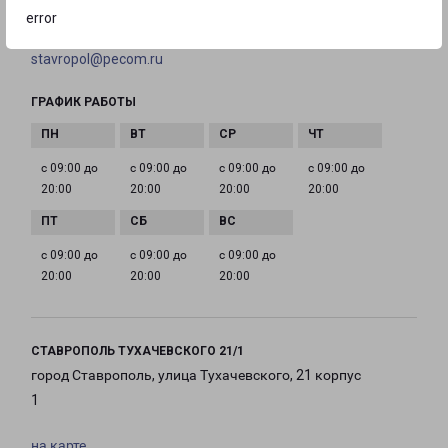
error
EMAIL
stavropol@pecom.ru
ГРАФИК РАБОТЫ
с 09:00 до
с 09:00 до
с 09:00 до
с 09:00 до
20:00
20:00
20:00
20:00
с 09:00 до
с 09:00 до
с 09:00 до
20:00
20:00
20:00
СТАВРОПОЛЬ ТУХАЧЕВСКОГО 21/1
город Ставрополь, улица Тухачевского, 21 корпус
1
на карте