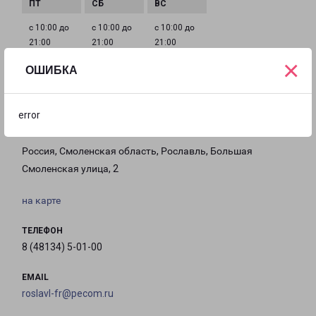
с 10:00 до
с 10:00 до
с 10:00 до
21:00
21:00
21:00
×
ОШИБКА
Филиалы в Рославле
error
РОСЛАВЛЬ
Россия, Смоленская область, Рославль, Большая
Смоленская улица, 2
на карте
ТЕЛЕФОН
8 (48134) 5-01-00
EMAIL
roslavl-fr@pecom.ru