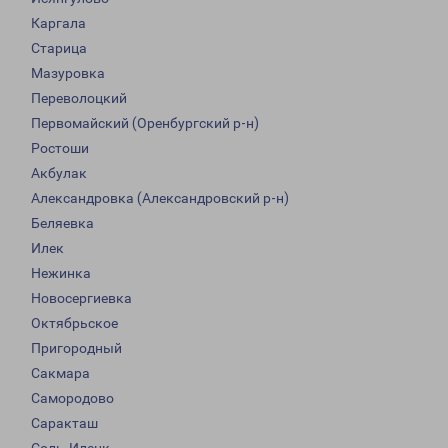
Каргала
Старица
Мазуровка
Переволоцкий
Первомайский (Оренбургский р-н)
Ростоши
Акбулак
Александровка (Александровский р-н)
Беляевка
Илек
Нежинка
Новосергиевка
Октябрьское
Пригородный
Сакмара
Самородово
Саракташ