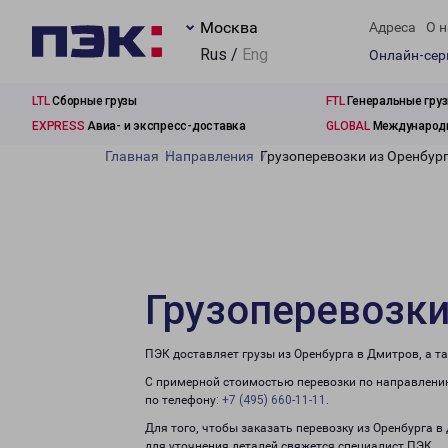
Москва
Адреса
О н
Rus /
Eng
Онлайн-се
LTL
Сборные грузы
FTL
Генеральные гру
EXPRESS
Авиа- и экспресс-доставка
GLOBAL
Международн
Главная
Направления
Грузоперевозки из Оренбур
Грузоперевозки
ПЭК доставляет грузы из Оренбурга в Дмитров, а т
С примерной стоимостью перевозки по направлению
по телефону:
+7 (495) 660-11-11
.
Для того, чтобы заказать перевозку из Оренбурга 
для уточнения деталей свяжется специалист ПЭК.