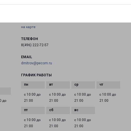
ДМИТРОВ МОСКОВСКАЯ 7
Дмитров город, улица Московская, 7
на карте
ТЕЛЕФОН
8(496) 222-72-57
EMAIL
dmitrov@pecom.ru
ГРАФИК РАБОТЫ
с 10:00 до
с 10:00 до
с 10:00 до
с 10:00 до
0 до
21:00
21:00
21:00
21:00
с 10:00 до
с 10:00 до
с 10:00 до
21:00
21:00
21:00