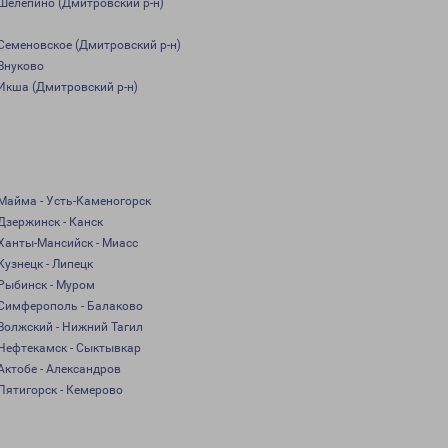
Шелепино (Дмитровский р-н)
Семеновское (Дмитровский р-н)
Внуково
Икша (Дмитровский р-н)
Майма - Усть-Каменогорск
Дзержинск - Канск
Ханты-Мансийск - Миасс
Кузнецк - Липецк
Рыбинск - Муром
Симферополь - Балаково
Волжский - Нижний Тагил
Нефтекамск - Сыктывкар
Актобе - Александров
Пятигорск - Кемерово