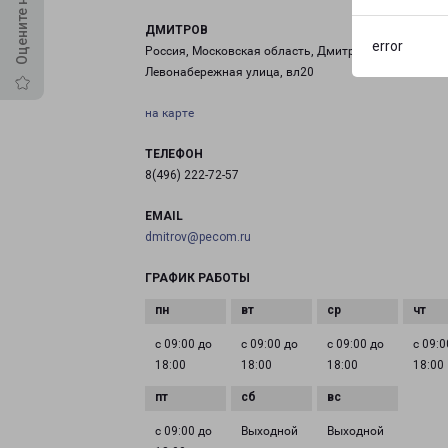
ДМИТРОВ
error
Россия, Московская область, Дмитров, 2-я
Левонабережная улица, вл20
на карте
ТЕЛЕФОН
8(496) 222-72-57
EMAIL
dmitrov@pecom.ru
ГРАФИК РАБОТЫ
с 09:00 до
с 09:00 до
с 09:00 до
с 09:0
18:00
18:00
18:00
18:00
с 09:00 до
Выходной
Выходной