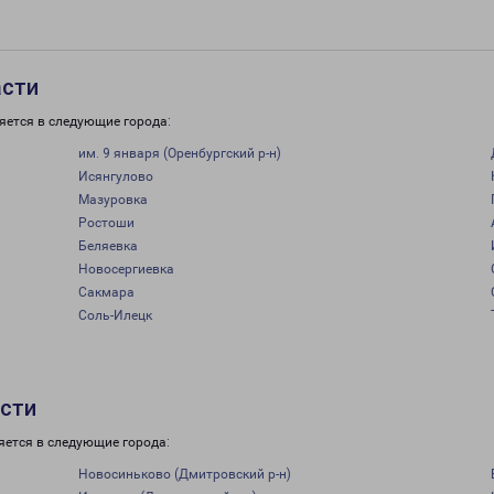
асти
яется в следующие города:
им. 9 января (Оренбургский р-н)
Исянгулово
Мазуровка
Ростоши
Беляевка
Новосергиевка
Сакмара
Соль-Илецк
асти
яется в следующие города:
Новосиньково (Дмитровский р-н)