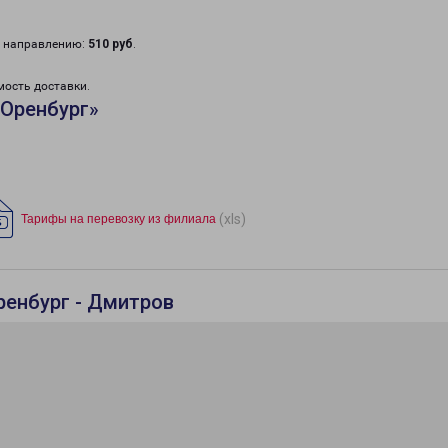
у направлению:
510 руб
.
мость доставки.
«Оренбург»
(xls)
Тарифы на перевозку из филиала
ренбург - Дмитров