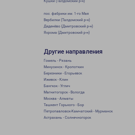
Кушки (Талдомский р-н)
пос. фабрики им. 1-го Мая
Вербилки (Талдомский р-н)
Деденёво (Дмитровский р-н)
Яхрома (Дмитровский р-н)
Другие направления
Гомель - Рязань
Минусинск - Кропоткин
Березники - Егорьевск
Ижевск - Клин
Бангкок - Углич
Магнитогорск - Вологда
Москва - Алматы
Ташкент Горького - Бор
Петропавловск-Камчатский - Мурманск
Астрахань - Солнечногорск