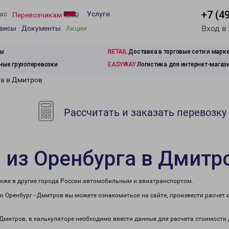
+7 (4
ас
Услуги
Перевозчикам
Вход в
рвисы
Документы
Акции
зы
RETAIL
Доставка в торговые сети и марк
ые грузоперевозки
EASYWAY
Логистика для интернет-магаз
га в Дмитров
Рассчитать и заказать перевозку
 из Оренбурга в Дмитр
акже в другие города России автомобильным и авиатранспортом.
 Оренбург - Дмитров вы можете ознакомиться на сайте, произвести расчет
в Дмитров, в калькуляторе необходимо ввести данные для расчета стоимости 