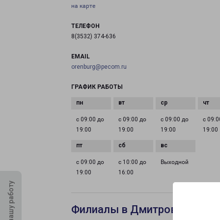
на карте
ТЕЛЕФОН
8(3532) 374-636
EMAIL
orenburg@pecom.ru
ГРАФИК РАБОТЫ
с 09:00 до
с 09:00 до
с 09:00 до
с 09:0
19:00
19:00
19:00
19:00
с 09:00 до
с 10:00 до
Выходной
19:00
16:00
Оцените нашу работу
Филиалы в Дмитрове