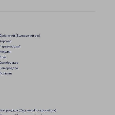
Дубенский (Беляевский р-н)
Каргала
Переволоцкий
Акбулак
Илек
Октябрьское
Самородово
Тюльган
Богородское (Сергиево-Посадский р-н)