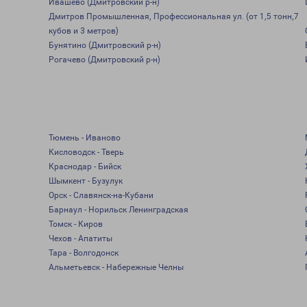
Ивашево (Дмитровский р-н)
Дмитров Промышленная, Профессиональная ул. (от 1,5 тонн,7
кубов и 3 метров)
Бунятино (Дмитровский р-н)
Рогачево (Дмитровский р-н)
Тюмень - Иваново
Кисловодск - Тверь
Краснодар - Бийск
Шымкент - Бузулук
Орск - Славянск-на-Кубани
Барнаул - Норильск Ленинградская
Томск - Киров
Чехов - Апатиты
Тара - Волгодонск
Альметьевск - Набережные Челны