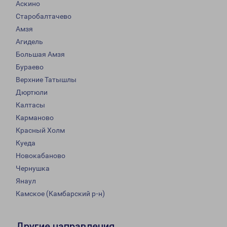
Аскино
Старобалтачево
Амзя
Агидель
Большая Амзя
Бураево
Верхние Татышлы
Дюртюли
Калтасы
Карманово
Красный Холм
Куеда
Новокабаново
Чернушка
Янаул
Камское (Камбарский р-н)
Другие направления