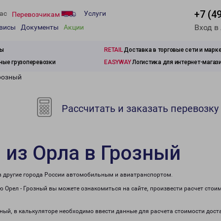
+7 (4
ас
Услуги
Перевозчикам
Вход в
рвисы
Документы
Акции
зы
RETAIL
Доставка в торговые сети и марк
ые грузоперевозки
EASYWAY
Логистика для интернет-магаз
Грозный
Рассчитать и заказать перевозку
 из Орла в Грозный
 в другие города России автомобильным и авиатранспортом.
 Орел - Грозный вы можете ознакомиться на сайте, произвести расчет стои
зный, в калькуляторе необходимо ввести данные для расчета стоимости дост