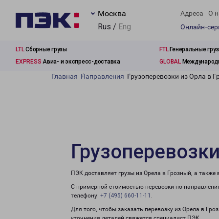
Москва
Адреса
О н
Rus /
Eng
Онлайн-се
LTL
Сборные грузы
FTL
Генеральные гру
EXPRESS
Авиа- и экспресс-доставка
GLOBAL
Международн
Главная
Направления
Грузоперевозки из Орла в 
Грузоперевозки
ПЭК доставляет грузы из Орела в Грозный, а также
С примерной стоимостью перевозки по направлению
телефону:
+7 (495) 660-11-11
.
Для того, чтобы заказать перевозку из Орела в Гро
уточнения деталей свяжется специалист ПЭК.