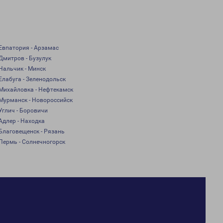
Евпатория - Арзамас
Дмитров - Бузулук
Нальчик - Минск
Елабуга - Зеленодольск
Михайловка - Нефтекамск
Мурманск - Новороссийск
Углич - Боровичи
Адлер - Находка
Благовещенск - Рязань
Пермь - Солнечногорск