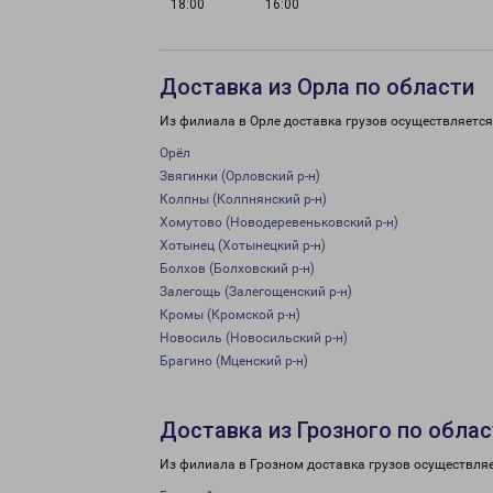
18:00
16:00
Доставка из Орла по области
Из филиала в Орле доставка грузов осуществляется
Орёл
Звягинки (Орловский р-н)
Колпны (Колпнянский р-н)
Хомутово (Новодеревеньковский р-н)
Хотынец (Хотынецкий р-н)
Болхов (Болховский р-н)
Залегощь (Залегощенский р-н)
Кромы (Кромской р-н)
Новосиль (Новосильский р-н)
Брагино (Мценский р-н)
Доставка из Грозного по обла
Из филиала в Грозном доставка грузов осуществляе