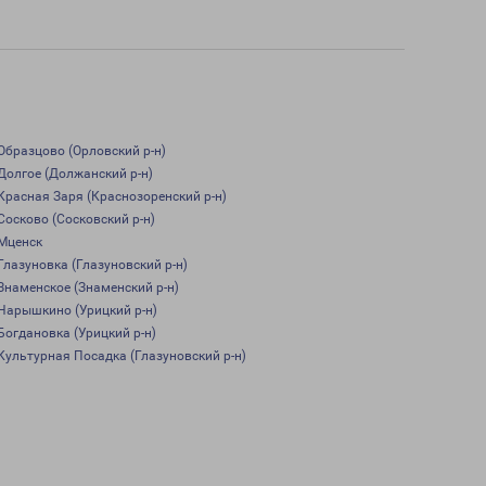
Образцово (Орловский р-н)
Долгое (Должанский р-н)
Красная Заря (Краснозоренский р-н)
Сосково (Сосковский р-н)
Мценск
Глазуновка (Глазуновский р-н)
Знаменское (Знаменский р-н)
Нарышкино (Урицкий р-н)
Богдановка (Урицкий р-н)
Культурная Посадка (Глазуновский р-н)