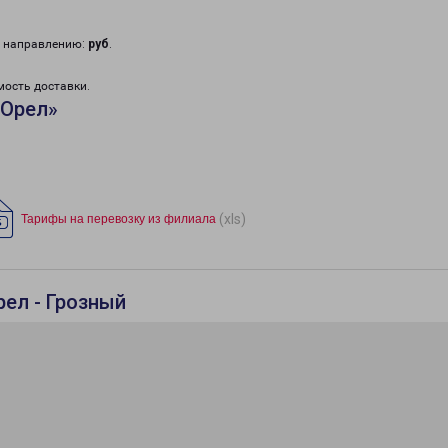
у направлению:
руб
.
мость доставки.
«Орел»
(xls)
Тарифы на перевозку из филиала
рел - Грозный