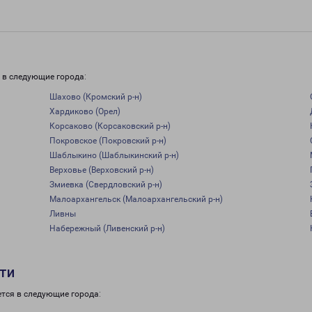
 в следующие города:
Шахово (Кромский р-н)
Хардиково (Орел)
Корсаково (Корсаковский р-н)
Покровское (Покровский р-н)
Шаблыкино (Шаблыкинский р-н)
Верховье (Верховский р-н)
Змиевка (Свердловский р-н)
Малоархангельск (Малоархангельский р-н)
Ливны
Набережный (Ливенский р-н)
сти
тся в следующие города: