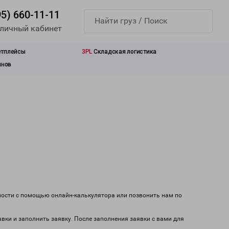
95) 660-11-11
 личный кабинет
етплейсы
3PL
Складская логистика
инов
мости с помощью онлайн-калькулятора или позвонить нам по
авки и заполнить заявку. После заполнения заявки с вами для