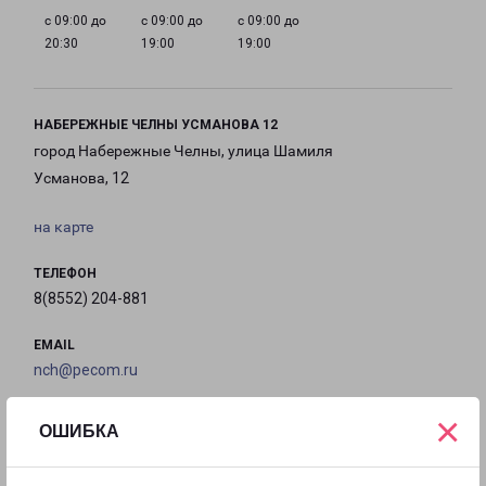
с 09:00 до
с 09:00 до
с 09:00 до
20:30
19:00
19:00
НАБЕРЕЖНЫЕ ЧЕЛНЫ УСМАНОВА 12
город Набережные Челны, улица Шамиля
Усманова, 12
на карте
ТЕЛЕФОН
8(8552) 204-881
EMAIL
nch@pecom.ru
×
ГРАФИК РАБОТЫ
ОШИБКА