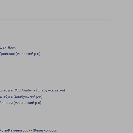
Шахтёрск
Троицкое (Анивский р-н)
Елабуга СЭЗ Алабуга (Елабужский р-н)
Елабуга (Елабужский р-н)
Алнаши (Алнашский р-н)
Усть-Каменогорск - Железногорск