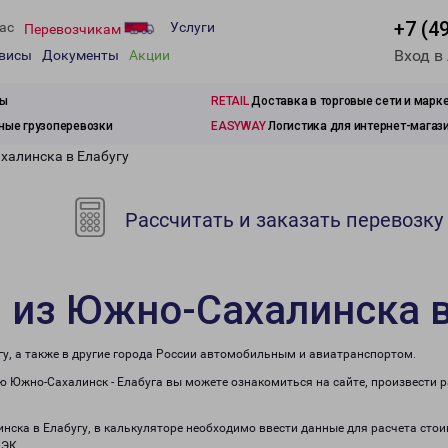
+7 (4
ас
Услуги
Перевозчикам
Вход в
рвисы
Документы
Акции
зы
RETAIL
Доставка в торговые сети и марк
ые грузоперевозки
EASYWAY
Логистика для интернет-магаз
халинска в Елабугу
Рассчитать и заказать перевозку
 из Южно-Сахалинска в
у, а также в другие города России автомобильным и авиатранспортом.
 Южно-Сахалинск - Елабуга вы можете ознакомиться на сайте, произвести 
инска в Елабугу, в калькуляторе необходимо ввести данные для расчета стои
ПЭК.