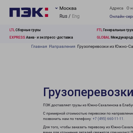
Москва
Адреса
О н
Rus /
Eng
Онлайн-се
LTL
Сборные грузы
FTL
Генеральные гру
EXPRESS
Авиа- и экспресс-доставка
GLOBAL
Международн
Главная
Направления
Грузоперевозки из Южно-Са
Грузоперевозки
ПЭК доставляет грузы из Южно-Сахалинска в Елабуг
С примерной стоимостью перевозки по направлению
позвонить нам по телефону:
+7 (495) 660-11-11
.
Для того, чтобы заказать перевозку из Южно-Сахал
вами для уточнения деталей свяжется специалист 