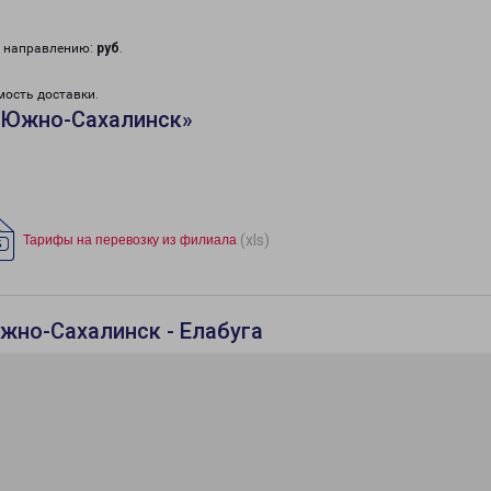
у направлению:
руб
.
мость доставки.
«Южно-Сахалинск»
(xls)
Тарифы на перевозку из филиала
жно-Сахалинск - Елабуга