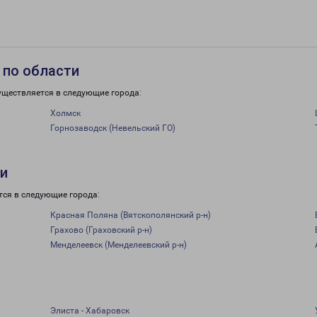
 по области
уществляется в следующие города:
Холмск
Горнозаводск (Невельский ГО)
ти
тся в следующие города:
Красная Поляна (Вятскополянский р-н)
Грахово (Граховский р-н)
Менделеевск (Менделеевский р-н)
Элиста - Хабаровск