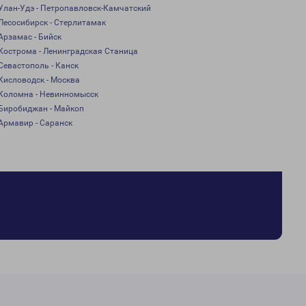
Улан-Удэ - Петропавловск-Камчатский
Лесосибирск - Стерлитамак
Арзамас - Бийск
Кострома - Ленинградская Станица
Севастополь - Канск
Кисловодск - Москва
Коломна - Невинномысск
Биробиджан - Майкоп
Армавир - Саранск