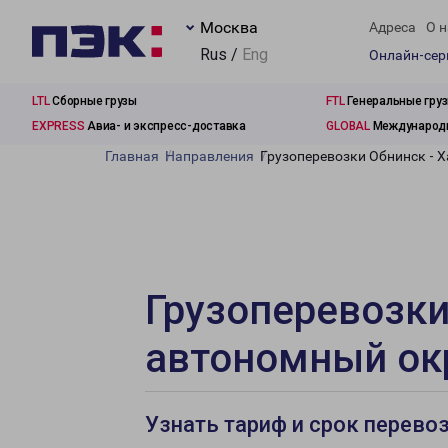
Москва
Адреса
О н
Rus /
Eng
Онлайн-се
LTL
Сборные грузы
FTL
Генеральные гру
EXPRESS
Авиа- и экспресс-доставка
GLOBAL
Международн
Главная
Направления
Грузоперевозки Обнинск - 
Грузоперевозки
автономный ок
Узнать тариф и срок перево