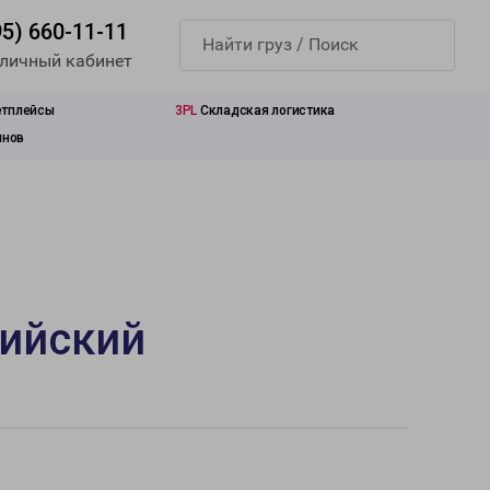
95) 660-11-11
 личный кабинет
етплейсы
3PL
Складская логистика
инов
сийский