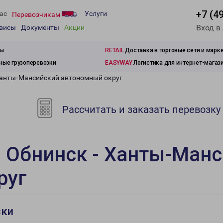
+7 (4
ас
Услуги
Перевозчикам
Вход в
рвисы
Документы
Акции
зы
RETAIL
Доставка в торговые сети и марк
ые грузоперевозки
EASYWAY
Логистика для интернет-магаз
Ханты-Мансийский автономный округ
Рассчитать и заказать перевозку
 Обнинск - Ханты-Ман
руг
зки