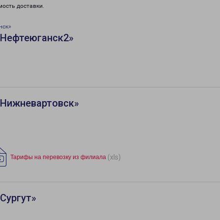
мость доставки.
нск»
«Нефтеюганск2»
«Нижневартовск»
(xls)
Тарифы на перевозку из филиала
Сургут»