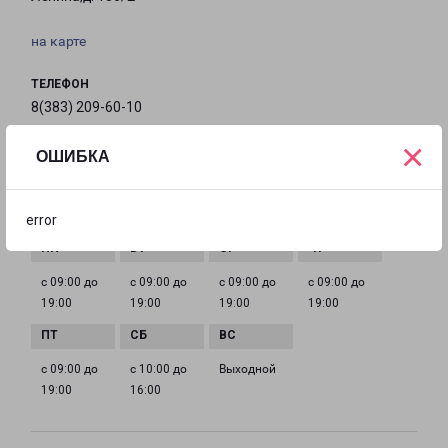
на карте
ТЕЛЕФОН
8(383) 209-60-10
×
EMAIL
ОШИБКА
nsk@pecom.ru
ГРАФИК РАБОТЫ
error
с 09:00 до
с 09:00 до
с 09:00 до
с 09:00 до
19:00
19:00
19:00
19:00
с 09:00 до
с 10:00 до
Выходной
19:00
16:00