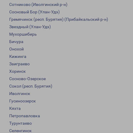
Сотниково (Иволгинский р-н)
Сосновый Бор (Улан-Удэ)
Гремячинск (респ. Бурятия) (Прибайкальский р-н)
Звездный (Улан-Удэ)
Мухоршибирь
Бичура
Онохой
Кижинга
Заиграево
Хоринск
Сосново-Озерское
Сокол (респ. Бурятия)
Иволгинск
Гусиноозерск
Кяхта
Петропавловка
Турунтаево
Селенгинск