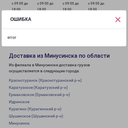
с 09:00 до
с 09:00 до
с 09:00 до
с 09:00 до
18:00
18:00
18:00
18:00
×
ОШИБКА
с 09:00 до
с 10:00 до
Выходной
18:00
16:00
error
Доставка из Минусинска по области
Из филиала в Минусинске доставка грузов
осуществляется в следующие города:
Краснотуранск (Краснотуранский р-н)
Каратузское (Каратузский р-н)
Ермаковское (Ермаковский р-н)
Идринское
Курагино (Курагинский р-н)
Шушенское (Шушенский р-н)
Минусинск