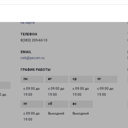
НОВОСИБИРСК КИРОВСКИЙ
630088, Россия, г. Новосибирск, Северный проезд, 41/2
на карте
ТЕЛЕФОН
8(383) 209-60-10
EMAIL
nsk@pecom.ru
ГРАФИК РАБОТЫ
с 09:00 до
с 09:00 до
с 09:00 до
с 09:00 до
0 до
19:00
19:00
19:00
19:00
с 09:00 до
Выходной
Выходной
19:00