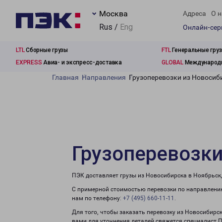
Москва
Адреса
О н
Rus /
Eng
Онлайн-се
LTL
Сборные грузы
FTL
Генеральные гру
EXPRESS
Авиа- и экспресс-доставка
GLOBAL
Международн
Главная
Направления
Грузоперевозки из Новосиб
Грузоперевозки
ПЭК доставляет грузы из Новосибирска в Ноябрьск
С примерной стоимостью перевозки по направлению
нам по телефону:
+7 (495) 660-11-11
.
Для того, чтобы заказать перевозку из Новосибирс
вами для уточнения деталей свяжется специалист 