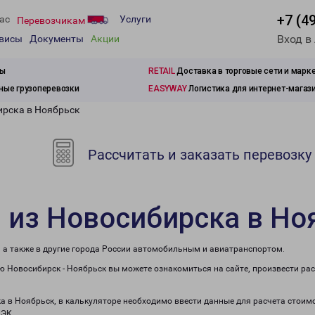
+7 (4
ас
Услуги
Перевозчикам
Вход в
рвисы
Документы
Акции
зы
RETAIL
Доставка в торговые сети и марк
ые грузоперевозки
EASYWAY
Логистика для интернет-магаз
ирска в Ноябрьск
Рассчитать и заказать перевозку
 из Новосибирска в Но
, а также в другие города России автомобильным и авиатранспортом.
 Новосибирск - Ноябрьск вы можете ознакомиться на сайте, произвести ра
ка в Ноябрьск, в калькуляторе необходимо ввести данные для расчета стоимо
ПЭК.