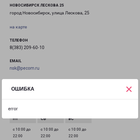
НОВОСИБИРСК ЛЕСКОВА 25
город Новосибирск, улица Лескова, 25
на карте
ТЕЛЕФОН
8(383) 209-60-10
EMAIL
nsk@pecom.ru
ГРАФИК РАБОТЫ
×
ОШИБКА
с 10:00 до
с 10:00 до
с 10:00 до
с 10:00 до
error
22:00
22:00
22:00
22:00
с 10:00 до
с 10:00 до
с 10:00 до
22:00
22:00
22:00