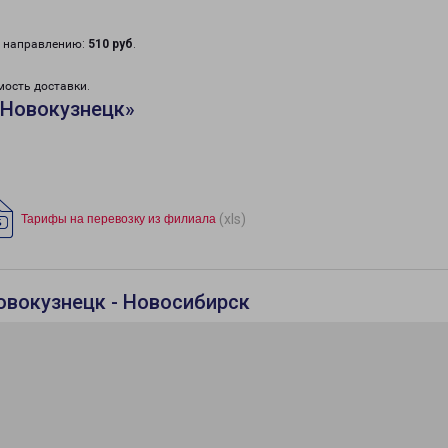
у направлению:
510 руб
.
мость доставки.
«Новокузнецк»
(xls)
Тарифы на перевозку из филиала
овокузнецк - Новосибирск