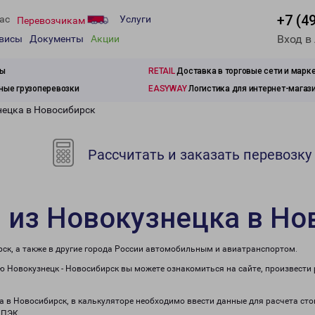
+7 (4
ас
Услуги
Перевозчикам
Вход в
рвисы
Документы
Акции
зы
RETAIL
Доставка в торговые сети и марк
ые грузоперевозки
EASYWAY
Логистика для интернет-магаз
нецка в Новосибирск
Рассчитать и заказать перевозку
 из Новокузнецка в Но
рск, а также в другие города России автомобильным и авиатранспортом.
 Новокузнецк - Новосибирск вы можете ознакомиться на сайте, произвести
ка в Новосибирск, в калькуляторе необходимо ввести данные для расчета ст
 ПЭК.