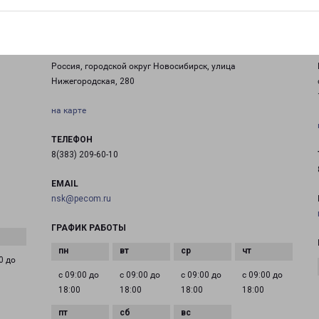
НОВОСИБИРСК ЮГ
Россия, городской округ Новосибирск, улица
Нижегородская, 280
на карте
ТЕЛЕФОН
8(383) 209-60-10
EMAIL
nsk@pecom.ru
ГРАФИК РАБОТЫ
0 до
с 09:00 до
с 09:00 до
с 09:00 до
с 09:00 до
18:00
18:00
18:00
18:00