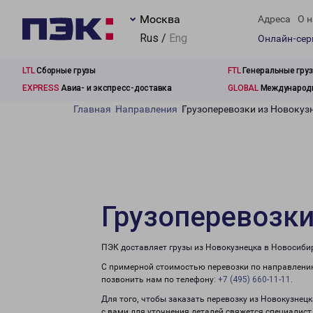
Москва
Адреса
О н
Rus /
Eng
Онлайн-се
LTL
Сборные грузы
FTL
Генеральные гру
EXPRESS
Авиа- и экспресс-доставка
GLOBAL
Международн
Главная
Направления
Грузоперевозки из Новокуз
Грузоперевозки
ПЭК доставляет грузы из Новокузнецка в Новосиби
С примерной стоимостью перевозки по направлению
позвонить нам по телефону:
+7 (495) 660-11-11
.
Для того, чтобы заказать перевозку из Новокузнец
с вами для уточнения деталей свяжется специалист