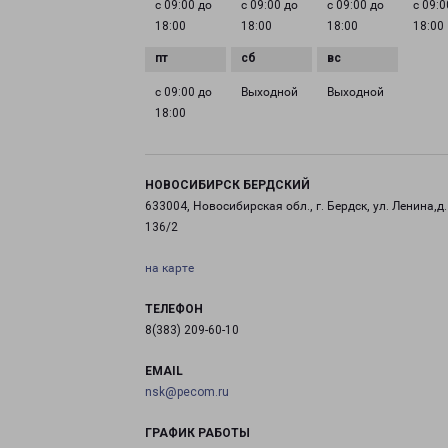
с 09:00 до
с 09:00 до
с 09:00 до
с 09:0
18:00
18:00
18:00
18:00
с 09:00 до
Выходной
Выходной
18:00
НОВОСИБИРСК БЕРДСКИЙ
633004, Новосибирская обл., г. Бердск, ул. Ленина,д.
136/2
на карте
ТЕЛЕФОН
8(383) 209-60-10
EMAIL
nsk@pecom.ru
ГРАФИК РАБОТЫ