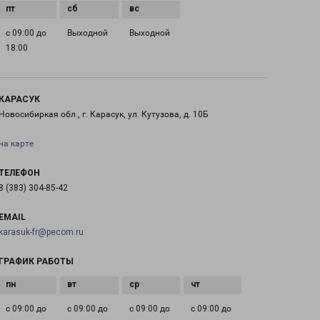
с 09:00 до
Выходной
Выходной
18:00
КАРАСУК
Новосибиркая обл., г. Карасук, ул. Кутузова, д. 10Б
на карте
ТЕЛЕФОН
8 (383) 304-85-42
EMAIL
karasuk-fr@pecom.ru
ГРАФИК РАБОТЫ
с 09:00 до
с 09:00 до
с 09:00 до
с 09:00 до