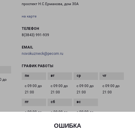
проспект Н.С.Ермакова, дом 30А
на карте
ТЕЛЕФОН
8(3843) 991-939
EMAIL
novokuzneck@pecom.ru
ГРАФИК РАБОТЫ
0 до
с 09:00 до
с 09:00 до
с 09:00 до
с 09:00 до
21:00
21:00
21:00
21:00
с 09:00 до
с 09:00 до
с 09:00 до
21:00
21:00
21:00
ОШИБКА