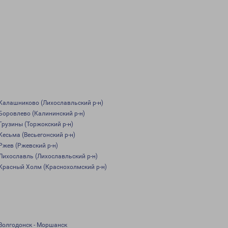
Калашниково (Лихославльский р-н)
Боровлево (Калининский р-н)
Грузины (Торжокский р-н)
Кесьма (Весьегонский р-н)
Ржев (Ржевский р-н)
Лихославль (Лихославльский р-н)
Красный Холм (Краснохолмский р-н)
Волгодонск - Моршанск