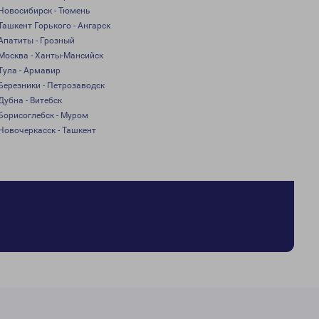
Новосибирск - Тюмень
Ташкент Горького - Ангарск
Апатиты - Грозный
Москва - Ханты-Мансийск
Тула - Армавир
Березники - Петрозаводск
Дубна - Витебск
Борисоглебск - Муром
Новочеркасск - Ташкент