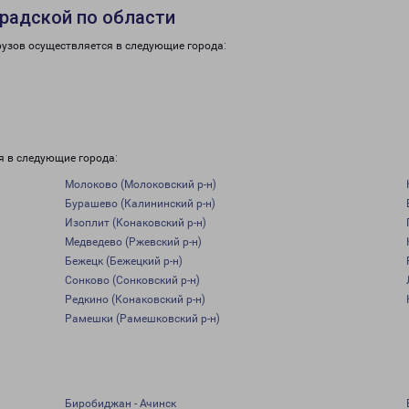
радской по области
рузов осуществляется в следующие города:
я в следующие города:
Молоково (Молоковский р-н)
Бурашево (Калининский р-н)
Изоплит (Конаковский р-н)
Медведево (Ржевский р-н)
Бежецк (Бежецкий р-н)
Сонково (Сонковский р-н)
Редкино (Конаковский р-н)
Рамешки (Рамешковский р-н)
Биробиджан - Ачинск