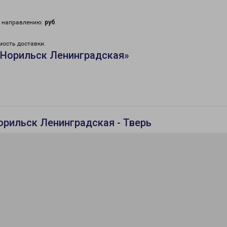
у направлению:
руб
.
мость доставки.
«Норильск Ленинградская»
орильск Ленинградская - Тверь