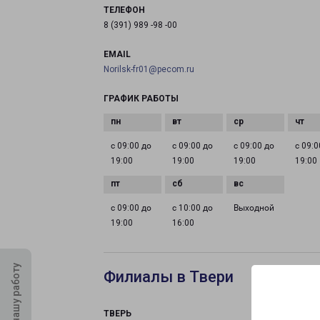
ТЕЛЕФОН
8 (391) 989 -98 -00
EMAIL
Norilsk-fr01@pecom.ru
ГРАФИК РАБОТЫ
с 09:00 до
с 09:00 до
с 09:00 до
с 09:0
19:00
19:00
19:00
19:00
с 09:00 до
с 10:00 до
Выходной
19:00
16:00
Оцените нашу работу
Филиалы в Твери
ТВЕРЬ