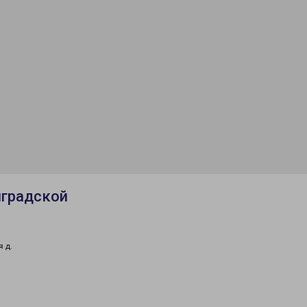
нградской
 д.