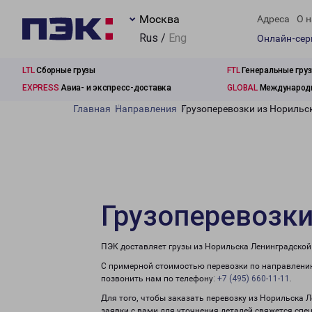
Москва
Адреса
О н
Rus /
Eng
Онлайн-се
LTL
Сборные грузы
FTL
Генеральные гру
EXPRESS
Авиа- и экспресс-доставка
GLOBAL
Международн
Главная
Направления
Грузоперевозки из Норильс
Грузоперевозки
ПЭК доставляет грузы из Норильска Ленинградской 
С примерной стоимостью перевозки по направлению
позвонить нам по телефону:
+7 (495) 660-11-11
.
Для того, чтобы заказать перевозку из Норильска 
заявки с вами для уточнения деталей свяжется спе