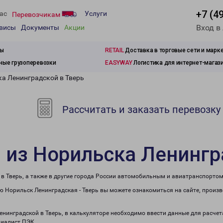
+7 (4
ас
Услуги
Перевозчикам
Вход в
рвисы
Документы
Акции
зы
RETAIL
Доставка в торговые сети и марк
ые грузоперевозки
EASYWAY
Логистика для интернет-магаз
ка Ленинградской в Тверь
Рассчитать и заказать перевозку
 из Норильска Ленингр
в Тверь, а также в другие города России автомобильным и авиатранспортом
 Норильск Ленинградская - Тверь вы можете ознакомиться на сайте, произ
Ленинградской в Тверь, в калькуляторе необходимо ввести данные для расчет
циалист ПЭК.